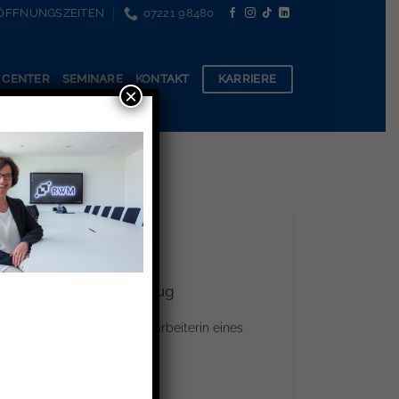
ÖFFNUNGSZEITEN
07221 98480
KARRIERE
 CENTER
SEMINARE
KONTAKT
×
 einem Müllabfuhrfahrzeug
iedenen Fall fuhr die Mitarbeiterin eines
t 13 km/h [...]