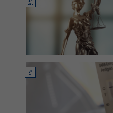
Jan.
31
Jan.