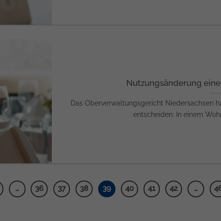
Nutzungsänderung eine
Das Oberverwaltungsgericht Niedersachsen ha
entscheiden: In einem Wohn
…
36
37
38
39
40
41
42
…
4