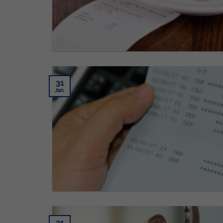
31
Jan.
31