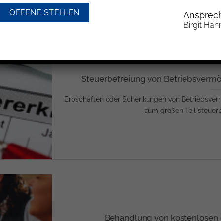
OFFENE STELLEN
Ansprech
Birgit Hah
Steuerbefreiung von Betriebsverm
Erbschaften oder Schenkungen von Betriebsve
zum großen Teil steuerbef
Behandlung von kostenlosen o