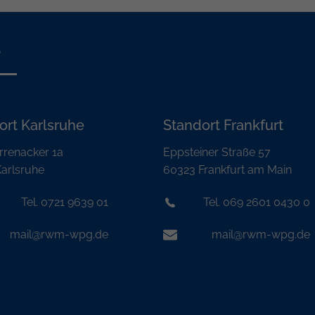
s
ort Karlsruhe
Standort Frankfurt
rrenacker 1a
Eppsteiner Straße 57
arlsruhe
60323 Frankfurt am Main
Tel. 0721 9639 01
Tel. 069 2601 0430 0
mail@rwm-wpg.de
mail@rwm-wpg.de