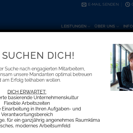
E-MAIL SENDEN
LEISTUNGEN
ÜBER UNS
INFO
 SUCHEN DICH!
KATEGORIE-ARCHIVE:
INFORMATIONEN
er Suche nach engagierten Mitarbeitern,
insam unsere Mandanten optimal betreuen
 am Erfolg teilhaben wollen.
DICH ERWARTET:
Unfall bei Vorbeifahrt an
erte basierende Unternehmenskultur
Flexible Arbeitszeiten
Einarbeitung in Ihren Aufgaben- und
In einem vom Bundesgerichtshof (BGH) entsch
Verantwortungsbereich
Pflegedienstes mi
age, für ein ganzjährig angenehmes Raumklima
isches, modernes Arbeitsumfeld