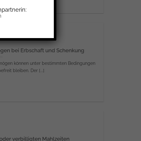
partnerin:
n
ögen bei Erbschaft und Schenkung
rmögen können unter bestimmten Bedingungen
reit bleiben. Der [...]
der verbilligten Mahlzeiten