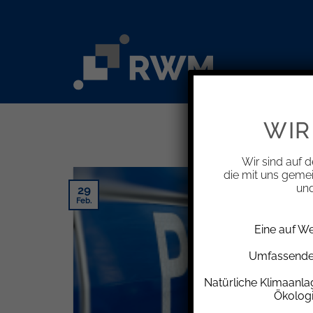
Zum
Inhalt
springen
WIR
Wir sind auf d
die mit uns geme
und
29
Feb.
Eine auf W
Umfassende 
Natürliche Klimaanl
Ökolog