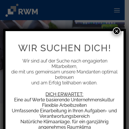
Zum
Inhalt
springen
×
WIR SUCHEN DICH!
Wir sind auf der Suche nach engagierten
Mitarbeitern,
die mit uns gemeinsam unsere Mandanten optimal
betreuen
und am Erfolg teilhaben wollen.
DICH ERWARTET:
Eine auf Werte basierende Unternehmenskultur
Flexible Arbeitszeiten
Umfassende Einarbeitung in Ihren Aufgaben- und
Verantwortungsbereich
„Beratung – Ideen – Lösungen“
Natürliche Klimaanlage, für ein ganzjährig
angenehmes Raumklima
Antworten auf die Herausforderungen von Morgen