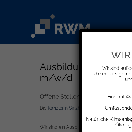
Zum
Inhalt
springen
WIR
Ausbildung zum Steu
Wir sind auf d
die mit uns geme
m/w/d
und
Offene Stellen für
Eine auf W
Die
Kanzlei in Sinzheim
&
Kanzlei in Karlsru
Umfassende 
Natürliche Klimaanl
Ökolog
Wir sind ein Ausbildungsbetrieb und wisse