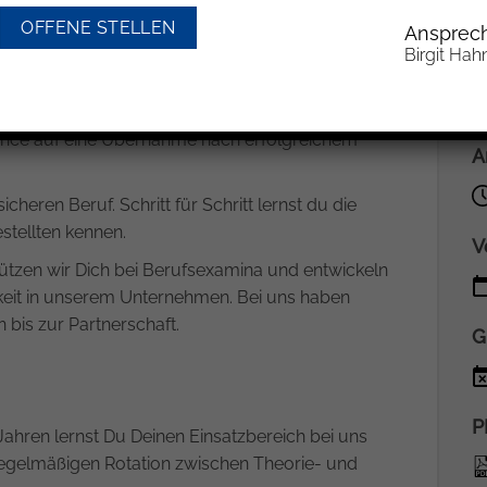
wollen wir frühzeitig kennen lernen, damit wir
H
OFFENE STELLEN
Ansprech
en.
Birgit Hah
D
llen Auszubildenden ein vorgelagertes
ere Kanzlei und unser Tätigkeitsfeld zu gewähren.
3
ance auf eine Übernahme nach erfolgreichem
A
cheren Beruf. Schritt für Schritt lernst du die
stellten kennen.
V
ützen wir Dich bei Berufsexamina und entwickeln
hkeit in unserem Unternehmen. Bei uns haben
 bis zur Partnerschaft.
G
P
Jahren lernst Du Deinen Einsatzbereich bei uns
 regelmäßigen Rotation zwischen Theorie- und