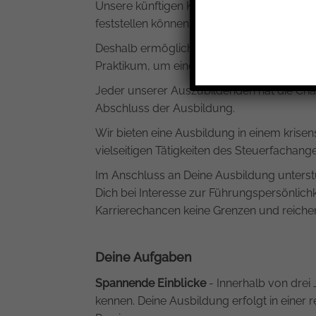
Unsere künftigen Kolleginnen und Kollegen 
feststellen können, ob wir zueinander pass
Deshalb ermöglichen wir unseren potenzie
Praktikum, um einen ersten Einblick in uns
Jeder unserer Auszubildenden hat die Ch
Abschluss der Ausbildung.
Wir bieten eine Ausbildung in einem krisensi
vielseitigen Tätigkeiten des Steuerfachange
Im Anschluss an Deine Ausbildung unterst
Dich bei Interesse zur Führungspersönlic
Karrierechancen keine Grenzen und reichen
Deine Aufgaben
Spannende Einblicke
- Innerhalb von drei 
kennen. Deine Ausbildung erfolgt in einer