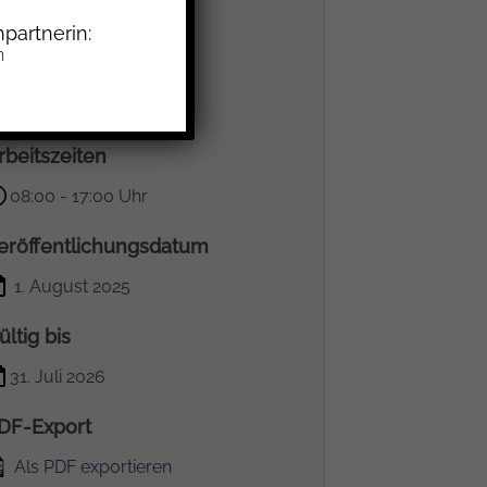
erbst 2027
partnerin:
n
auer der Anstellung
 Jahre
rbeitszeiten
08:00 - 17:00 Uhr
eröffentlichungsdatum
1. August 2025
ültig bis
31. Juli 2026
DF-Export
Als PDF exportieren