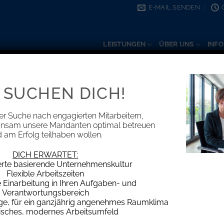
E-MAIL SENDEN
LEISTUNGEN
ÜBER UNS
INFO
 SUCHEN DICH!
erfachangestellten
er Suche nach engagierten Mitarbeitern,
A
insam unsere Mandanten optimal betreuen
 am Erfolg teilhaben wollen.
DICH ERWARTET:
erte basierende Unternehmenskultur
Flexible Arbeitszeiten
he
Einarbeitung in Ihren Aufgaben- und
Verantwortungsbereich
age, für ein ganzjährig angenehmes Raumklima
isches, modernes Arbeitsumfeld
S
n den Wert unserer Mitarbeiter zu schätzen.