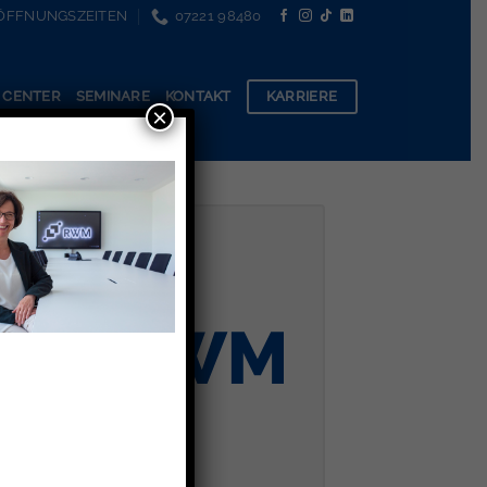
ÖFFNUNGSZEITEN
07221 98480
KARRIERE
 CENTER
SEMINARE
KONTAKT
×
rbeitgeber
tart Anstellung