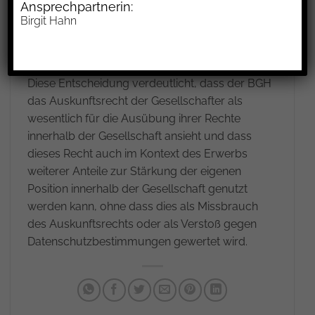
Ansprechpartnerin:
legitimes Interesse darstellt und dass es nicht
Birgit Hahn
durch Vereinbarungen im Gesellschafts- oder
Treuhandvertrag ausgeschlossen werden kann.
Diese Entscheidung verdeutlicht, dass der BGH
das Auskunftsrecht der Gesellschafter als
wesentlich für die Ausübung ihrer Rechte
innerhalb der Gesellschaft ansieht und dass
dieses Recht auch im Kontext des Erwerbs
weiterer Anteile zur Stärkung der eigenen
Position innerhalb der Gesellschaft genutzt
werden kann, ohne dass dies als Missbrauch
des Auskunftsrechts oder als Verstoß gegen
Datenschutzbestimmungen gewertet wird.