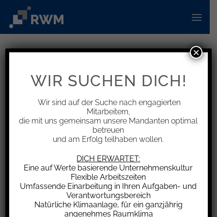
Zum
Inhalt
springen
×
INFORMATIONEN
Auskunftsanspruch eines
WIR SUCHEN DICH!
Gesellschafters über
Mitgesellschafter
Wir sind auf der Suche nach engagierten
Mitarbeitern,
die mit uns gemeinsam unsere Mandanten optimal
betreuen
und am Erfolg teilhaben wollen.
Der Bundesgerichtshof (BGH) hatte sich am
DICH ERWARTET:
Eine auf Werte basierende Unternehmenskultur
24.10.2023 mit der Zulässigkeit von
Flexible Arbeitszeiten
Auskunftsersuchen eines Gesellschafters
Umfassende Einarbeitung in Ihren Aufgaben- und
hinsichtlich der Namen, Anschriften und
Verantwortungsbereich
Natürliche Klimaanlage, für ein ganzjährig
Beteiligungshöhe seiner Mitgesellschafter zu
angenehmes Raumklima