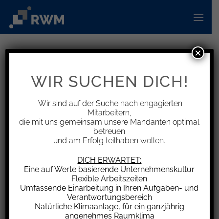
Zum
Inhalt
springen
×
INFORMATIONEN
Löschverpflichtung von
WIR SUCHEN DICH!
rechtswidrig geposteten Inhalten
Wir sind auf der Suche nach engagierten
Mitarbeitern,
die mit uns gemeinsam unsere Mandanten optimal
betreuen
und am Erfolg teilhaben wollen.
Die konkrete Kenntnis eines rechtsverletzenden
Socialmedia-Posts (hier: Falschzitat) verpflichtet
DICH ERWARTET:
einen Plattformbetreiber (im entschiedenen Fall
Eine auf Werte basierende Unternehmenskultur
Flexible Arbeitszeiten
Meta), auch andere sinngleiche Äußerungen zu
Umfassende Einarbeitung in Ihren Aufgaben- und
löschen. Der Umstand, dass die Bewertung
Verantwortungsbereich
automatisiert aufgefundener sinngleicher
Natürliche Klimaanlage, für ein ganzjährig
angenehmes Raumklima
Äußerungen teilweise einer kontextgebundenen