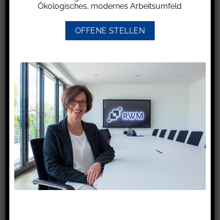
Ökologisches, modernes Arbeitsumfeld
menschlich-händischen Überprüfung bedarf,
führt nicht zur Unzumutbarkeit.
OFFENE STELLEN
Dem Plattformbetreiber trifft – nach der E-
Commerce-Richtlinie – zwar keine allgemeine
Überwachungs- und aktive
Nachforschungspflicht hinsichtlich
rechtswidriger Inhalte. Die konkrete Kenntnis der
Rechtsverletzung verpflichtet ihn jedoch, künftig
derartige Störungen zu verhindern. Dies gilt
nicht nur für wortgleiche Inhalte, sondern auch
dann, wenn die darin enthaltenen Mitteilungen
sinngemäß ganz oder teilweise Gegenstand
einer erneuten Äußerung sind.
Bei der Nachforschung nach derartigen
sinngleichen Äußerungen muss nach der
Rechtsprechung des EuGH aus Gründen der