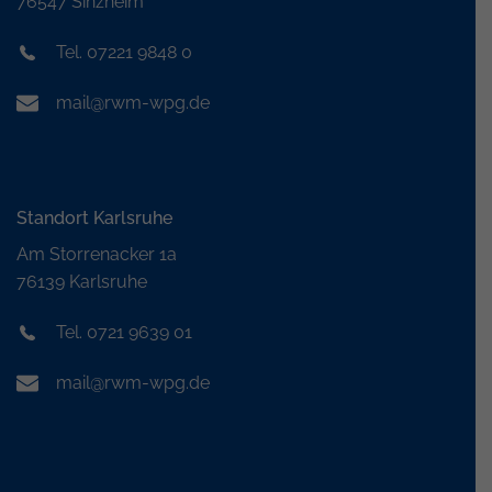
76547 Sinzheim
Tel. 07221 9848 0
mail@rwm-wpg.de
Standort Karlsruhe
Am Storrenacker 1a
76139 Karlsruhe
Tel. 0721 9639 01
mail@rwm-wpg.de