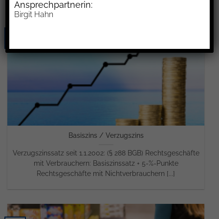
Ansprechpartnerin:
Birgit Hahn
31
Dez.
Basiszins / Verzugszins
Verzugszinssatz seit 1.1.2002: (§ 288 BGB) Rechtsgeschäfte
mit Verbrauchern: Basiszinssatz + 5-%-Punkte
Rechtsgeschäfte mit Nichtverbrauchern [...]