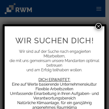
Zum
Inhalt
springen
×
INFORMATIONEN
Abgrenzung von Werbeausgaben
WIR SUCHEN DICH!
und Sachzuwendungen
Wir sind auf der Suche nach engagierten
Mitarbeitern,
die mit uns gemeinsam unsere Mandanten optimal
betreuen
und am Erfolg teilhaben wollen.
In einer Entscheidung vom 9.8.2023 hat der
Bundesfinanzhof (BFH) Stellung zur
DICH ERWARTET:
Besteuerung von Ausgaben für
Eine auf Werte basierende Unternehmenskultur
Flexible Arbeitszeiten
Kundenveranstaltungen genommen. Das Urteil
Umfassende Einarbeitung in Ihren Aufgaben- und
differenziert zwischen allgemeinen
Verantwortungsbereich
Werbeausgaben und Sachzuwendungen, die
Natürliche Klimaanlage, für ein ganzjährig
angenehmes Raumklima
unter die Pauschalbesteuerung fallen.