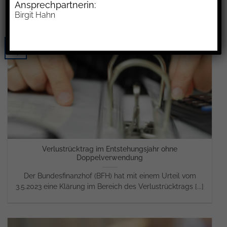
Ansprechpartnerin:
Birgit Hahn
30
Sep.
Verlustrücktrag im Entstehungsjahr ohne
Doppelverwendung
Der Bundesfinanzhof (BFH) hat mit einem Urteil vom
3.5.2023 eine Klärung im Bereich des Verlustrücktrags [...]