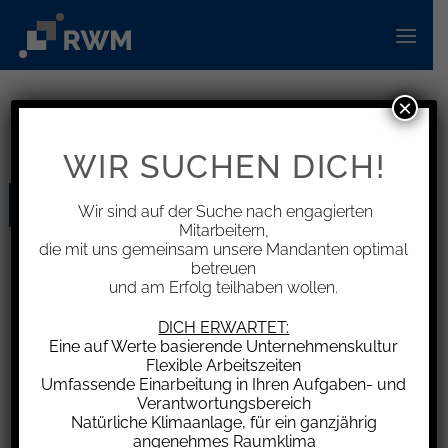
Zum
Inhalt
springen
×
KATEGORIE-ARCHIVE:
INFORMATIONEN
WIR SUCHEN DICH!
30
Wir sind auf der Suche nach engagierten
Sep.
Mitarbeitern,
die mit uns gemeinsam unsere Mandanten optimal
betreuen
und am Erfolg teilhaben wollen.
DICH ERWARTET:
Eine auf Werte basierende Unternehmenskultur
Flexible Arbeitszeiten
Umfassende Einarbeitung in Ihren Aufgaben- und
Verantwortungsbereich
Außerbilanzielle Korrekturen beeinflussen Gewinngrenze
für Investitionsabzugsbeträge nicht
Natürliche Klimaanlage, für ein ganzjährig
angenehmes Raumklima