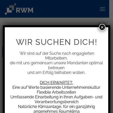
Zum
Inhalt
springen
×
KATEGORIE-ARCHIVE:
INFORMATIONEN
WIR SUCHEN DICH!
31
Wir sind auf der Suche nach engagierten
Aug.
Mitarbeitern,
die mit uns gemeinsam unsere Mandanten optimal
betreuen
und am Erfolg teilhaben wollen.
DICH ERWARTET:
Eine auf Werte basierende Unternehmenskultur
Flexible Arbeitszeiten
Umfassende Einarbeitung in Ihren Aufgaben- und
Verantwortungsbereich
Inflationsprämie für Arbeitnehmer mit mehreren
Dienstleistungs­verhältnissen
Natürliche Klimaanlage, für ein ganzjährig
angenehmes Raumklima