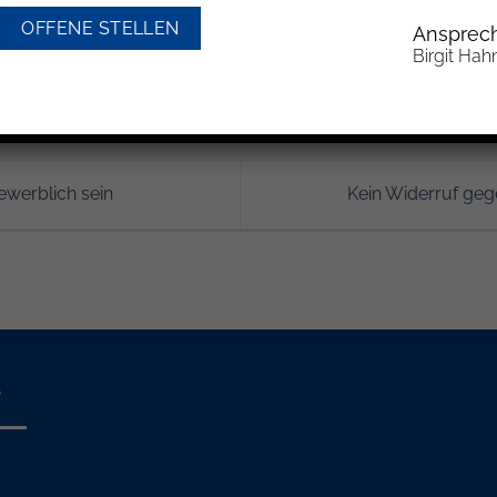
reien Stellplatz in unmittelbarer Nähe der Wohnung zu errich
OFFENE STELLEN
Ansprech
Birgit Hah
werblich sein
Kein Widerruf geg
s