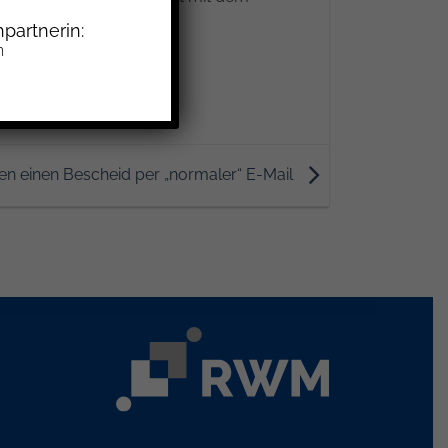
ten.
partnerin:
n
en einen Bescheid per „normaler“ E-Mail