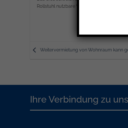
Rollstuhl nutzbare Wohnung, einen barrieref
Weitervermietung von Wohnraum kann ge
Ihre Verbindung zu un