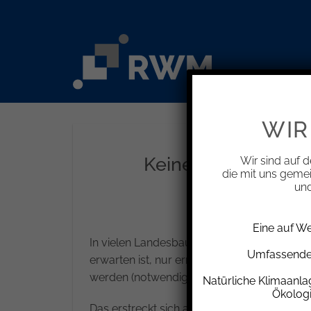
Zum
Inhalt
springen
WIR
Keinen Anspruch au
Wir sind auf d
die mit uns geme
und
Eine auf W
In vielen Landesbauordnungen wird gerege
Umfassende 
erwarten ist, nur errichtet werden dürfen, 
werden (notwendige Stellplätze).
Natürliche Klimaanl
Ökolog
Das erstreckt sich allerdings nicht darauf