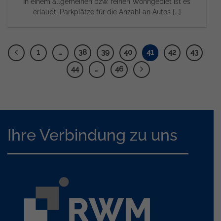
In einem allgemeinen bzw. reinen Wohngebiet ist es
erlaubt, Parkplätze für die Anzahl an Autos [...]
1
…
38
39
40
41
42
43
44
…
46
Ihre Verbindung zu uns