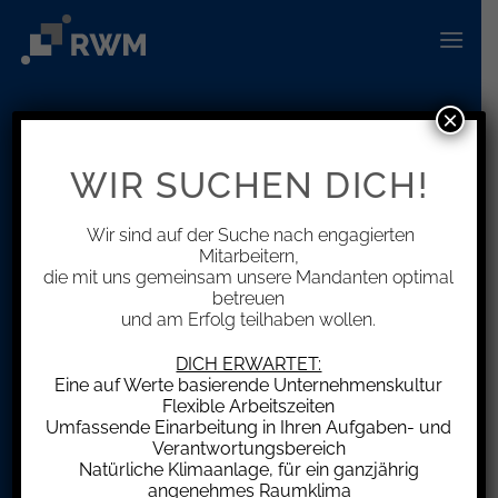
Zum
Inhalt
springen
×
Info Center
WIR SUCHEN DICH!
Neuigkeiten rund um das Thema
Steuern und Wirtschaft
Wir sind auf der Suche nach engagierten
Mitarbeitern,
die mit uns gemeinsam unsere Mandanten optimal
betreuen
und am Erfolg teilhaben wollen.
DICH ERWARTET:
Eine auf Werte basierende Unternehmenskultur
Flexible Arbeitszeiten
Umfassende Einarbeitung in Ihren Aufgaben- und
Verantwortungsbereich
Natürliche Klimaanlage, für ein ganzjährig
angenehmes Raumklima