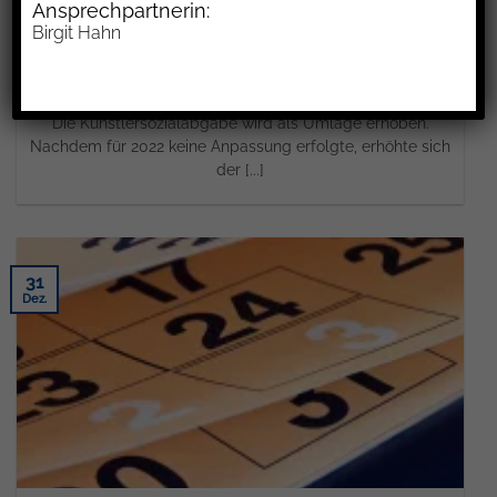
Ansprechpartnerin:
Birgit Hahn
Künstlersozialabgabe
Die Künstlersozialabgabe wird als Umlage erhoben.
Nachdem für 2022 keine Anpassung erfolgte, erhöhte sich
der [...]
31
Dez.