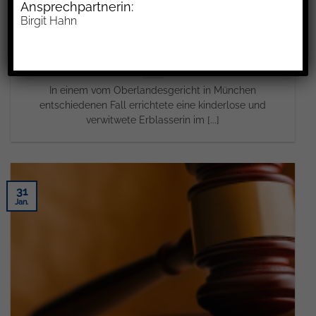
Ansprechpartnerin:
Birgit Hahn
Testamentsauslegung bei Aussage „bis zu meinem Tod
pflegt und betreut“
In einem vom Oberlandesgericht in München
entschiedenen Fall errichtete eine kinderlose und
verwitwete Erblasserin im [...]
31
Jan.