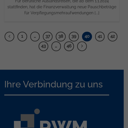
Für berufliche Auslandsreisen, die ab dem 1.1.2024
stattfinden, hat die Finanzverwaltung neue Pauschbeträge
für Verpflegungsmehraufwendungen [...]
1
…
37
38
39
40
41
42
43
…
46
Ihre Verbindung zu uns