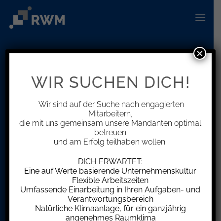
Zum
Inhalt
springen
×
Info Center
WIR SUCHEN DICH!
Neuigkeiten rund um das Thema
Steuern und Wirtschaft
Wir sind auf der Suche nach engagierten
Mitarbeitern,
die mit uns gemeinsam unsere Mandanten optimal
betreuen
und am Erfolg teilhaben wollen.
DICH ERWARTET:
Eine auf Werte basierende Unternehmenskultur
Flexible Arbeitszeiten
Umfassende Einarbeitung in Ihren Aufgaben- und
Verantwortungsbereich
Natürliche Klimaanlage, für ein ganzjährig
angenehmes Raumklima