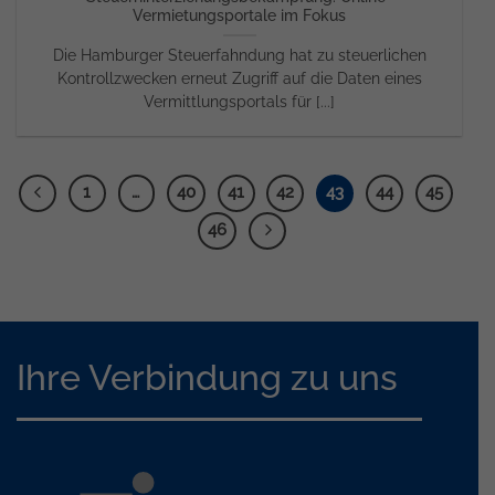
Vermietungsportale im Fokus
Die Hamburger Steuerfahndung hat zu steuerlichen
Kontrollzwecken erneut Zugriff auf die Daten eines
Vermittlungsportals für [...]
1
…
40
41
42
43
44
45
46
Ihre Verbindung zu uns