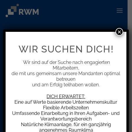
Zum
Inhalt
springen
×
Info Center
WIR SUCHEN DICH!
Neuigkeiten rund um das Thema
Steuern und Wirtschaft
Wir sind auf der Suche nach engagierten
Mitarbeitern,
die mit uns gemeinsam unsere Mandanten optimal
betreuen
und am Erfolg teilhaben wollen.
DICH ERWARTET:
Eine auf Werte basierende Unternehmenskultur
Flexible Arbeitszeiten
Umfassende Einarbeitung in Ihren Aufgaben- und
Verantwortungsbereich
Natürliche Klimaanlage, für ein ganzjährig
angenehmes Raumklima