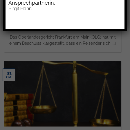
Ansprechpartnerin:
Birgit Hahn
Eigene Informationspflicht des Reisenden über typische
Wetterbedingungen
Das Oberlandesgericht Frankfurt am Main (OLG) hat mit
einem Beschluss klargestellt, dass ein Reisender sich [...]
31
Okt.