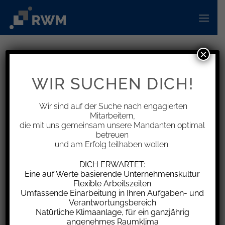
Zum
Inhalt
springen
×
INFORMATIONEN
Werkstattrisiko gilt auch für
WIR SUCHEN DICH!
Kosten eines Sachverständigen
Wir sind auf der Suche nach engagierten
Mitarbeitern,
die mit uns gemeinsam unsere Mandanten optimal
betreuen
und am Erfolg teilhaben wollen.
Im Januar 2024 hatte der Bundesgerichtshof
(BGH) klargestellt, dass das Werkstattrisiko nicht
DICH ERWARTET:
nur für solche Rechnungspositionen greift, die
Eine auf Werte basierende Unternehmenskultur
Flexible Arbeitszeiten
ohne Schuld des Geschädigten, etwa wegen
Umfassende Einarbeitung in Ihren Aufgaben- und
unsachgemäßer oder unwirtschaftlicher
Verantwortungsbereich
Ansätze von Material oder Arbeitszeit, überhöht
Natürliche Klimaanlage, für ein ganzjährig
angenehmes Raumklima
sind. Es können auch Positionen auf der