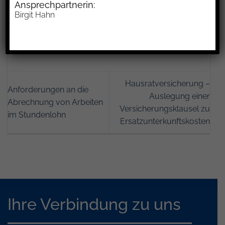
Ansprechpartnerin:
gegeben hat.
Birgit Hahn
Hausratversicherung –
Anforderungen an die
Auslegung einer
Abrechnung von Arbeiten
Versicherungsklausel zu
im Stundenlohn
Ersatzunterkunftskosten
Ihre Verbindung zu uns