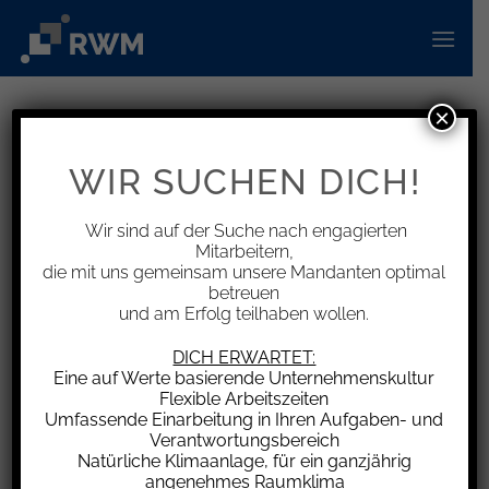
Zum
Inhalt
springen
×
INFORMATIONEN
Hausratversicherung –Auslegung
WIR SUCHEN DICH!
einer Versicherungsklausel zu
Ersatzunterkunftskosten
Wir sind auf der Suche nach engagierten
Mitarbeitern,
die mit uns gemeinsam unsere Mandanten optimal
betreuen
und am Erfolg teilhaben wollen.
In einem vom Oberlandesgericht Saarbrücken
DICH ERWARTET:
Eine auf Werte basierende Unternehmenskultur
(OLG) entschiedenen Fall hatte ein Mieter bei
Flexible Arbeitszeiten
einer Versicherung eine sog. „Sorglos-
Umfassende Einarbeitung in Ihren Aufgaben- und
Hausratversicherung“ abgeschlossen. Laut
Verantwortungsbereich
Natürliche Klimaanlage, für ein ganzjährig
Versicherungsbedingungen werden die infolge
angenehmes Raumklima