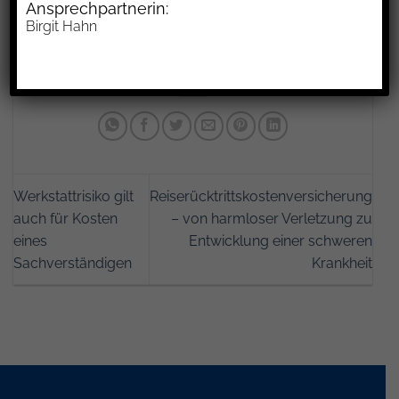
Ansprechpartnerin:
bewohnbar oder die Beschränkung auf den
Birgit Hahn
bewohnbaren Teil zumutbar ist, erfolgt i.d.R.
keine Kostenerstattung.
Werkstattrisiko gilt
Reiserücktrittskostenversicherung
auch für Kosten
– von harmloser Verletzung zu
eines
Entwicklung einer schweren
Sachverständigen
Krankheit