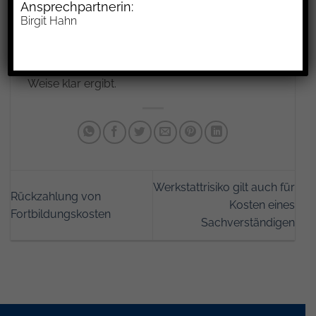
Ansprechpartnerin:
Unternehmer erbracht hat. In der Regel genügt
Birgit Hahn
es, wenn sich der Leistungsumfang, der einem
Stundenlohn unterliegt, aus dem Vertrag selbst
oder nach Erbringung der Leistung auf andere
Weise klar ergibt.
Werkstattrisiko gilt auch für
Rückzahlung von
Kosten eines
Fortbildungskosten
Sachverständigen