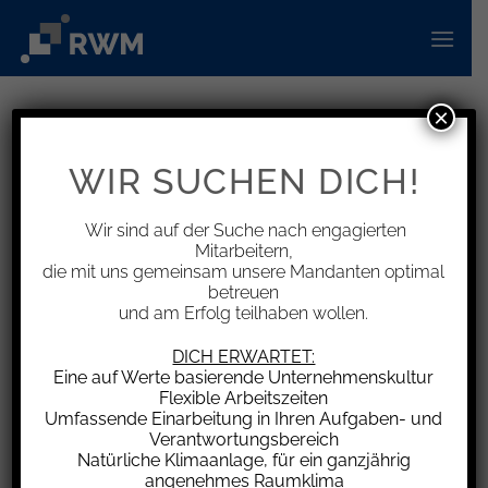
Zum
Inhalt
springen
×
INFORMATIONEN
Anforderungen an die
WIR SUCHEN DICH!
Abrechnung von Arbeiten im
Stundenlohn
Wir sind auf der Suche nach engagierten
Mitarbeitern,
die mit uns gemeinsam unsere Mandanten optimal
betreuen
und am Erfolg teilhaben wollen.
Verpflichtet sich der Besteller, die
DICH ERWARTET:
Eine auf Werte basierende Unternehmenskultur
Vertragsleistungen des Unternehmers nach
Flexible Arbeitszeiten
Aufwand mit verabredeten Stundensätzen zu
Umfassende Einarbeitung in Ihren Aufgaben- und
vergüten, so ergibt sich die Vergütung aus dem
Verantwortungsbereich
Natürliche Klimaanlage, für ein ganzjährig
Produkt des jeweiligen Stundensatzes und der
angenehmes Raumklima