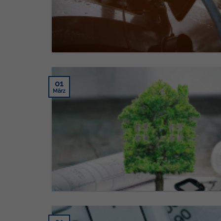
01
März