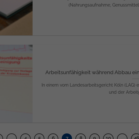
(Nahrungsaufnahme, Genussmittel) u
Arbeitsunfähigkeit während Abbau ein
In einem vom Landesarbeitsgericht Köln (LAG) e
und der Arbeitg
…
4
5
6
7
8
9
10
…
46