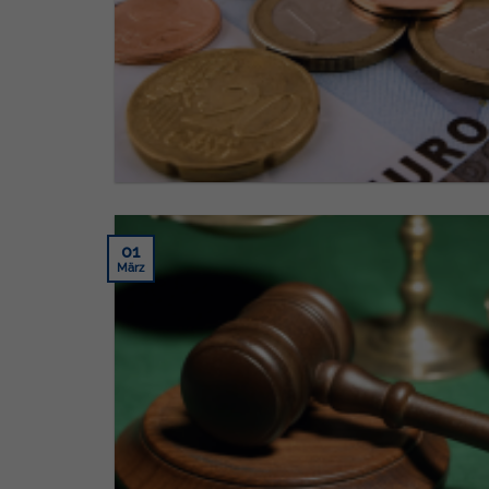
01
März