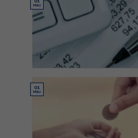
01
März
01
März