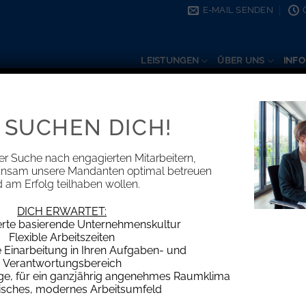
E-MAIL SENDEN
LEISTUNGEN
ÜBER UNS
INFO
 SUCHEN DICH!
er Suche nach engagierten Mitarbeitern,
insam unsere Mandanten optimal betreuen
Thema Steuern und Wirtschaft
 am Erfolg teilhaben wollen.
DICH ERWARTET:
erte basierende Unternehmenskultur
Flexible Arbeitszeiten
Einarbeitung in Ihren Aufgaben- und
Verantwortungsbereich
age, für ein ganzjährig angenehmes Raumklima
isches, modernes Arbeitsumfeld