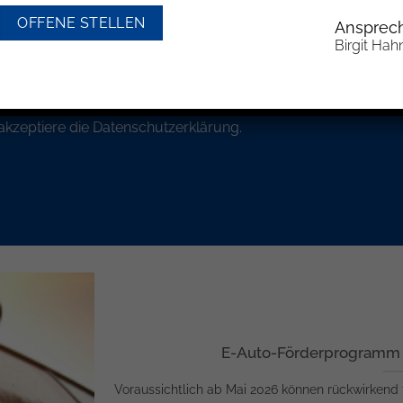
OFFENE STELLEN
Ansprech
Birgit Hah
akzeptiere die
Datenschutzerklärung.
E-Auto-Förderprogramm r
Voraussichtlich ab Mai 2026 können rückwirkend fü