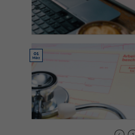
01
März
1