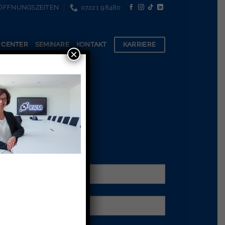
ÖFFNUNGSZEITEN
07221 98480
KARRIERE
 CENTER
SEMINARE
KONTAKT
×