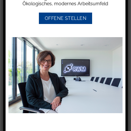
Ökologisches, modernes Arbeitsumfeld
Höhe hinauswachsen zu lassen. Er
argumentierte, dass die Hecke aufgrund ihrer
OFFENE STELLEN
Höhe nicht mehr als solche gilt und daher
anderen Abstandsregelungen unterliegt.
Die Frage, wer eine Hecke pflanzen darf, wie
hoch sie sein darf und welchen Abstand sie zur
Grundstücksgrenze einhalten muss, fällt in den
Bereich des Nachbarrechts der jeweiligen
Bundesländer. Hecken sind im rechtlichen Sinne
definiert als eine enge Aneinanderreihung
gleichartiger Gehölze, die einen geschlossenen
Eindruck als Einheit vermitteln.
Auch wenn bestimmte Pflanzen – wie etwa
Bambus – botanisch zu den Gräsern zählen,
können sie in ihrer Erscheinung wie Sträucher
wirken und sogar einen verholzenden Stamm