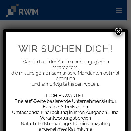
Zum
Inhalt
springen
×
INFORMATIONEN
Heckenhöhe – Regelung im
WIR SUCHEN DICH!
Landesnachbarrecht
Wir sind auf der Suche nach engagierten
Mitarbeitern,
die mit uns gemeinsam unsere Mandanten optimal
betreuen
und am Erfolg teilhaben wollen.
In Hessen stritten zwei Grundstückseigentümer
über eine Bambushecke, die auf einer
DICH ERWARTET:
Aufschüttung entlang der gemeinsamen
Eine auf Werte basierende Unternehmenskultur
Flexible Arbeitszeiten
Grundstücksgrenze gepflanzt wurde. Diese
Umfassende Einarbeitung in Ihren Aufgaben- und
Hecke erreichte eine Höhe von 6 bis 7 m. Der
Verantwortungsbereich
Nachbar forderte den Besitzer auf, sie auf 3 m
Natürliche Klimaanlage, für ein ganzjährig
angenehmes Raumklima
zurückzuschneiden und künftig nicht über diese