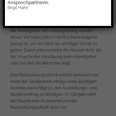
Ansprechpartnerin:
liegen, bleiben unberücksichtigt.
Birgit Hahn
Die Klausel verpflichtet Studierende somit auch
dann zur Rückzahlung, wenn sie kündigen, weil
der Arbeitgeber sich vertragswidrig verhält –
dieses Verhalten jedoch nicht schwerwiegend
genug ist, um rechtlich als wichtiger Grund zu
gelten. Dabei unterscheidet die Klausel nicht, ob
die Ursache der Kündigung beim Arbeitgeber
oder bei den Studierenden liegt.
Eine Rückzahlungspflicht entfällt demnach nur,
wenn der Studierende infolge eines wichtigen
Grundes berechtigt ist, den Ausbildungs- und
Studienvertrag zu kündigen. Im Übrigen sieht
die Klausel eine Ausnahme von der
Rückzahlungspflicht nicht vor.