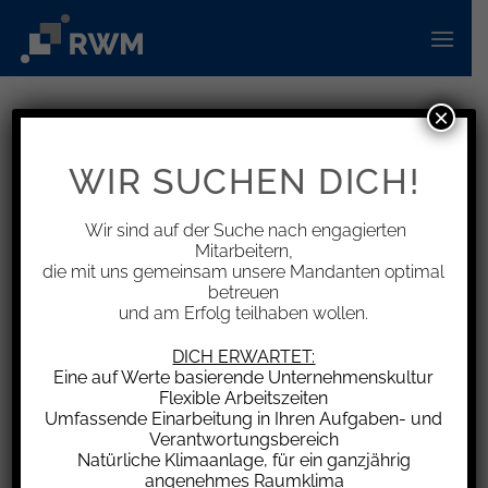
Zum
Inhalt
springen
×
INFORMATIONEN
Rückzahlungsklauseln –
WIR SUCHEN DICH!
Differenzierung zwischen
Kündigungsgründen
Wir sind auf der Suche nach engagierten
Mitarbeitern,
die mit uns gemeinsam unsere Mandanten optimal
betreuen
und am Erfolg teilhaben wollen.
In einem vom Bundesarbeitsgericht
DICH ERWARTET:
Eine auf Werte basierende Unternehmenskultur
entschiedenen Fall war in einer vertraglich
Flexible Arbeitszeiten
vereinbarten Rückzahlungsklausel u.a.
Umfassende Einarbeitung in Ihren Aufgaben- und
Folgendes vereinbart: Der vom Ausbildenden
Verantwortungsbereich
Natürliche Klimaanlage, für ein ganzjährig
bezahlte Gesamtbetrag, bestehend aus der
angenehmes Raumklima