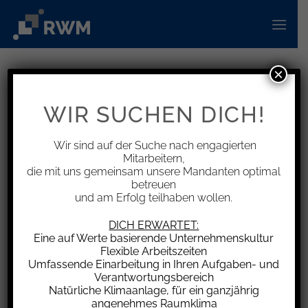
Zum
Inhalt
springen
×
INFORMATIONEN
Verstoß gegen hälftige Verteilung
WIR SUCHEN DICH!
des Maklerlohns
Wir sind auf der Suche nach engagierten
Mitarbeitern,
die mit uns gemeinsam unsere Mandanten optimal
betreuen
und am Erfolg teilhaben wollen.
Ein Ehepaar erwarb ein mit einer
Doppelhaushälfte bebautes Grundstück. Mit der
DICH ERWARTET:
Vermittlung des Verkaufs hatte die Verkäuferin
Eine auf Werte basierende Unternehmenskultur
Flexible Arbeitszeiten
ein Maklerunternehmen beauftragt. Für die
Umfassende Einarbeitung in Ihren Aufgaben- und
Vermittlung der Immobilie entstand zugunsten
Verantwortungsbereich
des Maklers gegenüber der Verkäuferin ein
Natürliche Klimaanlage, für ein ganzjährig
angenehmes Raumklima
Maklerlohnanspruch i.H. von 25.000 €. Der im