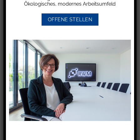
Ökologisches, modernes Arbeitsumfeld
Exposé zunächst vorgesehene Kaufpreis wurde
um einen Betrag in dieser Höhe reduziert.
OFFENE STELLEN
Zugleich verpflichteten sich die Käufer
gegenüber dem Maklerunternehmen zur
Zahlung eines Honorars in gleicher Höhe, das
sie nach notarieller Beurkundung des
Kaufvertrags bezahlten. Eine Maklerlohnzahlung
durch die Verkäuferin erfolgte nicht. Das
Ehepaar verlangte die Rückzahlung des
geleisteten Betrags.
Wird ein Makler nur von einer Partei (Käufer
oder Verkäufer) beauftragt, muss die andere
nur dann etwas an den Makler zahlen, wenn die
beauftragende Partei mindestens genauso viel
zahlen muss. Der Auftraggeber hat also
mindestens 50 % der Kosten zu tragen.