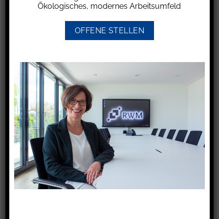
Ökologisches, modernes Arbeitsumfeld
121,8 Mai
121,7 April
OFFENE STELLEN
121,2 März
120,8 Februar
120,3 Januar
2024
120,5 Dezember
119,9 November
Ältere Verbraucherpreisindizes finden Sie im
Internet unter:
http://www.destatis.de – Konjunkturindikatoren
– Verbraucherpreise