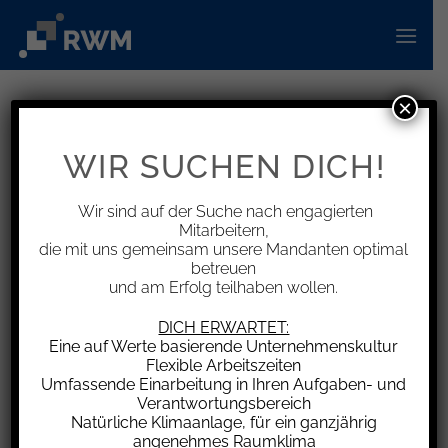
Zum
Inhalt
springen
×
INFORMATIONEN
Verbraucherpreisindex
WIR SUCHEN DICH!
Wir sind auf der Suche nach engagierten
Mitarbeitern,
die mit uns gemeinsam unsere Mandanten optimal
Verbraucherpreisindex (2020 = 100)
betreuen
und am Erfolg teilhaben wollen.
2025
DICH ERWARTET:
123,0 Oktober
Eine auf Werte basierende Unternehmenskultur
122,6 September
Flexible Arbeitszeiten
Umfassende Einarbeitung in Ihren Aufgaben- und
122,3 August
Verantwortungsbereich
122,2 Juli
Natürliche Klimaanlage, für ein ganzjährig
121,8 Juni
angenehmes Raumklima