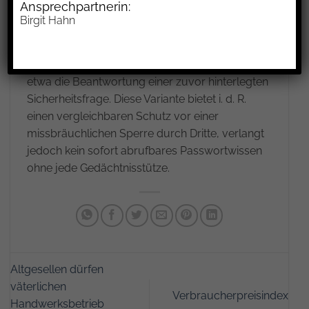
Ansprechpartnerin:
Wohnung schriftlich mitzuführen. Einem
Birgit Hahn
Telekommunikationsunternehmen ist es
dagegen zumutbar, auch andere
Authentifizierungsmöglichkeiten zuzulassen,
etwa die Beantwortung einer zuvor hinterlegten
Sicherheitsfrage. Diese Variante bietet i. d. R.
einen vergleichbaren Schutz vor einer
missbräuchlichen Sperre durch Dritte, verlangt
jedoch kein sofort abrufbares Passwortwissen
ohne jede Gedächtnisstütze.
Altgesellen dürfen
väterlichen
Verbraucherpreisindex
Handwerksbetrieb