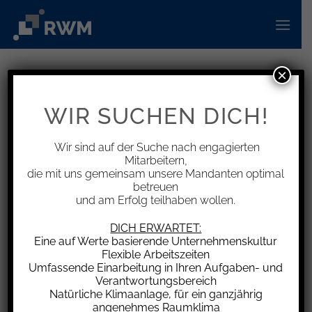
Zum
Inhalt
springen
×
INFORMATIONEN
AGB-Klausel – Rufnummer plus
WIR SUCHEN DICH!
Passwortpflicht für SIM-
Kartensperre unwirksam
Wir sind auf der Suche nach engagierten
Mitarbeitern,
die mit uns gemeinsam unsere Mandanten optimal
betreuen
und am Erfolg teilhaben wollen.
Der Bundesgerichtshof (BGH) hat mit Urteil vom
DICH ERWARTET:
Eine auf Werte basierende Unternehmenskultur
23.10.2025 eine Klausel in den Allgemeinen
Flexible Arbeitszeiten
Geschäftsbedingungen eines
Umfassende Einarbeitung in Ihren Aufgaben- und
Telekommunikationsunternehmens für
Verantwortungsbereich
Natürliche Klimaanlage, für ein ganzjährig
unwirksam erklärt. Nach dieser musste der
angenehmes Raumklima