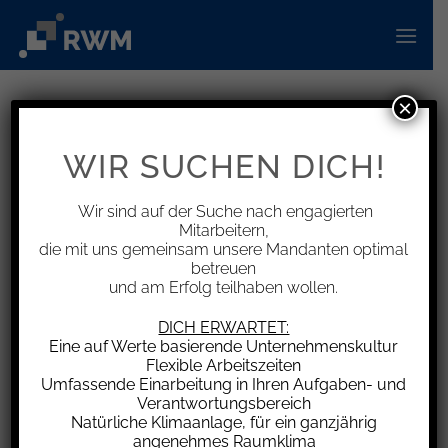
Zum
Inhalt
springen
×
Seminar
WIR SUCHEN DICH!
Veranstaltungen
Seminar
Wir sind auf der Suche nach engagierten
Veranstaltungen
Mitarbeitern,
Es wurden keine Ergebnisse für diese Ansicht gefunden. Hier
die mit uns gemeinsam unsere Mandanten optimal
Hinweis
geht es zu den
nächsten bevorstehenden Veranstaltungen
.
betreuen
und am Erfolg teilhaben wollen.
Verans
Verans
SUCHE
01.12.2024
DICH ERWARTET:
MONAT
Ansich
Eine auf Werte basierende Unternehmenskultur
Suche
Datum
Naviga
Flexible Arbeitszeiten
M
MONTAG
D
DIENSTAG
M
MITTWOCH
D
DONNERSTAG
F
FREITAG
S
SAMSTAG
S
SONNTA
Kalender
Umfassende Einarbeitung in Ihren Aufgaben- und
wählen.
und
Verantwortungsbereich
0
0
0
0
0
0
0
25
26
27
28
29
30
1
von
Natürliche Klimaanlage, für ein ganzjährig
Veranstaltungen
Veranstaltungen
Veranstaltungen
Veranstaltungen
Veranstaltungen
Veranstaltungen
Veransta
Ansich
angenehmes Raumklima
0
0
0
0
0
0
0
2
3
4
5
6
7
8