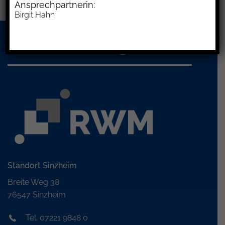
Ansprechpartnerin:
Birgit Hahn
Ihre Verbindung zu uns
Standort Sinzheim
Breite Weg 38
76547 Sinzheim
Tel. 07221 9848 0