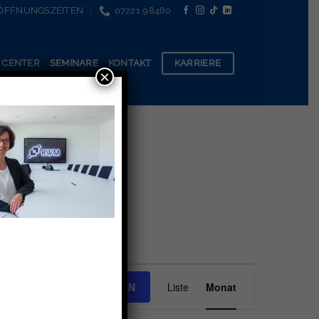
ÖFFNUNGSZEITEN
07221 98480
KARRIERE
 CENTER
SEMINARE
KONTAKT
×
Veranstaltung
RANSTALTUNGEN SUCHEN
Liste
Monat
Ansichten-