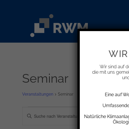
Zum
Inhalt
springen
WIR
Wir sind auf d
die mit uns geme
Seminar
und
Veranstaltungen
Seminar
Eine auf W
Umfassende 
Veranstaltungen
Veranstaltungen
Bitte
Natürliche Klimaanl
Schlüsselwort
Suche
Ökolog
eingeben.