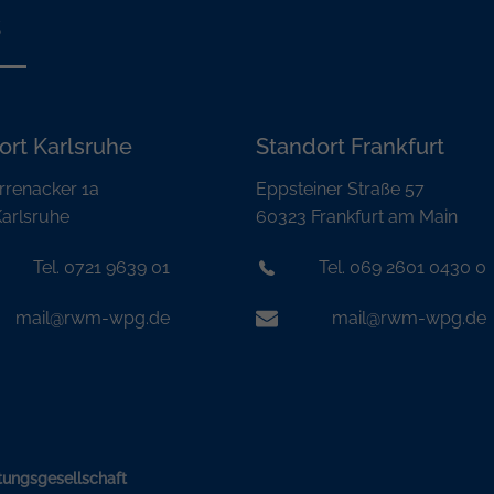
s
ort Karlsruhe
Standort Frankfurt
rrenacker 1a
Eppsteiner Straße 57
arlsruhe
60323 Frankfurt am Main
Tel. 0721 9639 01
Tel. 069 2601 0430 0
mail@rwm-wpg.de
mail@rwm-wpg.de
ungsgesellschaft