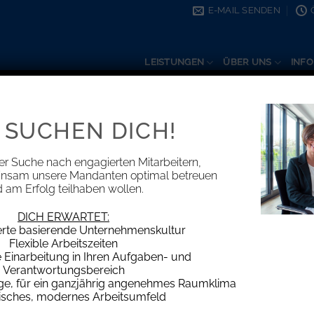
E-MAIL SENDEN
LEISTUNGEN
ÜBER UNS
INFO
 SUCHEN DICH!
er Suche nach engagierten Mitarbeitern,
insam unsere Mandanten optimal betreuen
 am Erfolg teilhaben wollen.
DICH ERWARTET:
erte basierende Unternehmenskultur
Flexible Arbeitszeiten
Einarbeitung in Ihren Aufgaben- und
Verantwortungsbereich
VE
age, für ein ganzjährig angenehmes Raumklima
isches, modernes Arbeitsumfeld