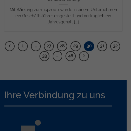
Mit Wirkung zum 1.4.2000 wurde in einem Unternehmen
ein Geschäftsführer eingestellt und vertraglich ein
Jahresgehalt [...]
1
…
27
28
29
30
31
32
33
…
46
Ihre Verbindung zu uns