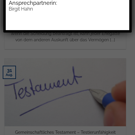
Ansprechpartnerin:
Birgit Hahn
Getrenntleben der Eheleute trotz gemeinsamer Wohnung
Wenn die Scheidung beantragt ist, kann jeder Ehegatte
von dem anderen Auskunft über das Vermögen [...]
31
Aug.
Gemeinschaftliches Testament – Testierunfähigkeit