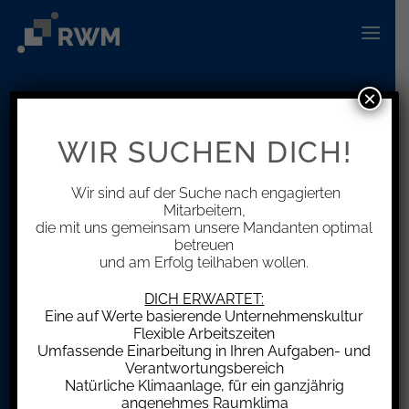
Zum
Inhalt
springen
×
Info Center
WIR SUCHEN DICH!
Neuigkeiten rund um das Thema
Steuern und Wirtschaft
Wir sind auf der Suche nach engagierten
Mitarbeitern,
die mit uns gemeinsam unsere Mandanten optimal
betreuen
und am Erfolg teilhaben wollen.
DICH ERWARTET:
Eine auf Werte basierende Unternehmenskultur
Flexible Arbeitszeiten
Umfassende Einarbeitung in Ihren Aufgaben- und
Verantwortungsbereich
Natürliche Klimaanlage, für ein ganzjährig
angenehmes Raumklima