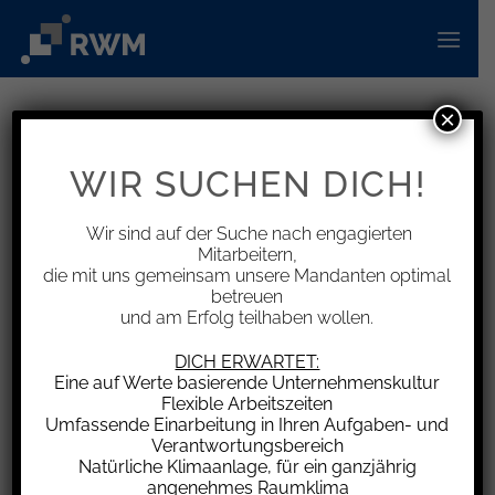
Zum
Inhalt
springen
×
INFORMATIONEN
Arbeitnehmerhaftung bei Unfall
WIR SUCHEN DICH!
mit einem Firmenfahrzeug
Wir sind auf der Suche nach engagierten
Mitarbeitern,
die mit uns gemeinsam unsere Mandanten optimal
betreuen
und am Erfolg teilhaben wollen.
Kommen die Grundsätze zur privilegierten
Arbeitnehmerhaftung zum Tragen, hat ein
DICH ERWARTET:
Arbeitnehmer vorsätzlich verursachte Schäden
Eine auf Werte basierende Unternehmenskultur
Flexible Arbeitszeiten
in vollem Umfang zu tragen, bei leichtester
Umfassende Einarbeitung in Ihren Aufgaben- und
Fahrlässigkeit haftet er dagegen nicht. Mittlere
Verantwortungsbereich
Fahrlässigkeit liegt vor, wenn der Arbeitnehmer
Natürliche Klimaanlage, für ein ganzjährig
angenehmes Raumklima
die im Verkehr erforderliche Sorgfalt außer Acht