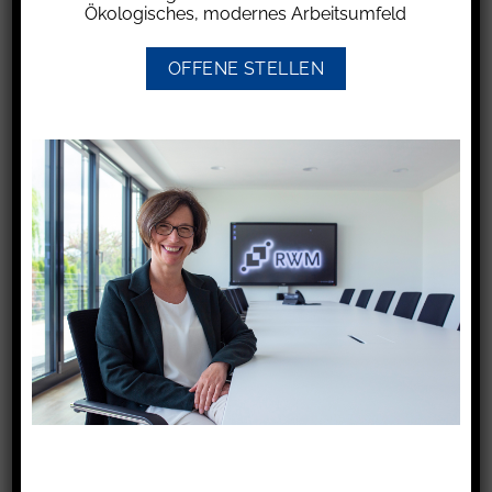
Ökologisches, modernes Arbeitsumfeld
gelassen hat und der missbilligte Erfolg bei
Anwendung der gebotenen Sorgfalt
OFFENE STELLEN
vorhersehbar und vermeidbar gewesen wäre.
Grob fahrlässig handelt, wer die im Verkehr
erforderliche Sorgfalt nach den gesamten
Umständen in ungewöhnlich hohem Maß
verletzt und unbeachtet lässt.
Das Landesarbeitsgericht Niedersachsen (LAG)
hatte über folgenden Fall zu entscheiden: Ein
Arbeitnehmer fuhr beim Zurücksetzen mit
seinem Firmenfahrzeug auf das BMW-Cabrio
des Geschäftsführers auf. Der BMW war zu dem
Zeitpunkt abgemeldet und es entstand ein
Schaden in Höhe von ca. 2.315 €.
Ein Arbeitnehmer, der beim Rückwärtsfahren mit
dem Firmenfahrzeug auf dem öffentlich