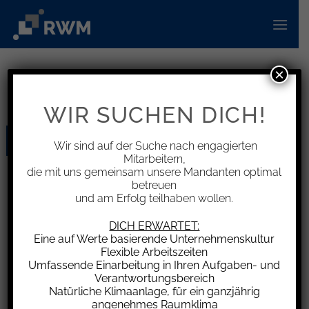
Zum
Inhalt
springen
×
KATEGORIE-ARCHIVE:
INFORMATIONEN
WIR SUCHEN DICH!
01
Wir sind auf der Suche nach engagierten
Apr.
Mitarbeitern,
die mit uns gemeinsam unsere Mandanten optimal
betreuen
und am Erfolg teilhaben wollen.
DICH ERWARTET:
Eine auf Werte basierende Unternehmenskultur
Flexible Arbeitszeiten
Umfassende Einarbeitung in Ihren Aufgaben- und
Verantwortungsbereich
Verfassungsbeschwerde gegen das Grundsteuer-
Bundesmodell eingereicht
Natürliche Klimaanlage, für ein ganzjährig
angenehmes Raumklima