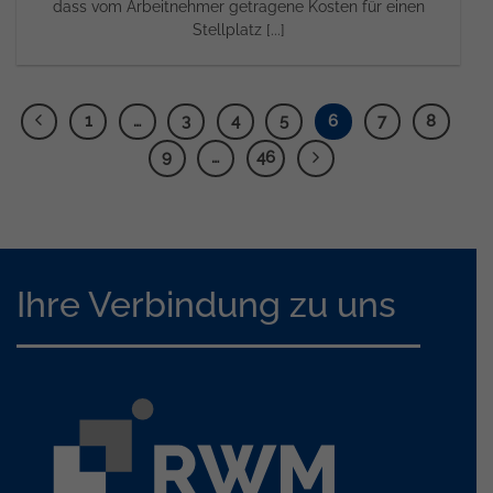
dass vom Arbeitnehmer getragene Kosten für einen
Stellplatz [...]
1
…
3
4
5
6
7
8
9
…
46
Ihre Verbindung zu uns