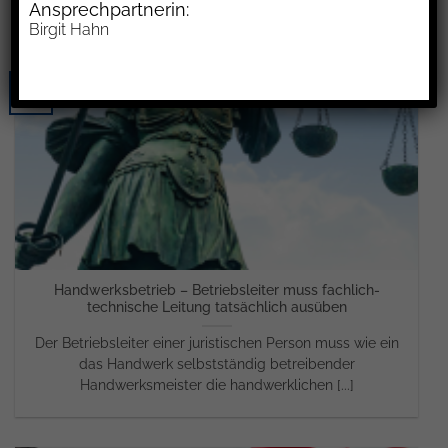
Ansprechpartnerin:
Birgit Hahn
01
Apr.
Handwerksbetrieb – Betriebsleiter muss fachlich-
technische Leitung tatsächlich ausüben
Der Betriebsleiter einer juristischen Person muss wie ein
das Handwerk selbstständig betreibender
Handwerksmeister die handwerklichen [...]