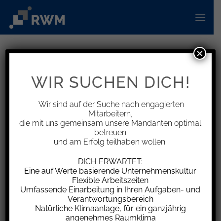
Zum
Inhalt
springen
×
INFORMATIONEN
Direktionsrecht des Arbeitgebers
WIR SUCHEN DICH!
bei Widerruf einer Homeoffice-
Erlaubnis
Wir sind auf der Suche nach engagierten
Mitarbeitern,
die mit uns gemeinsam unsere Mandanten optimal
betreuen
und am Erfolg teilhaben wollen.
Wie eine einmal gegebene Erlaubnis, die
DICH ERWARTET:
Eine auf Werte basierende Unternehmenskultur
Arbeitsleistung vom Homeoffice aus zu
Flexible Arbeitszeiten
erledigen, ist auch deren Widerruf eine
Umfassende Einarbeitung in Ihren Aufgaben- und
Ausübung des arbeitgeberseitigen
Verantwortungsbereich
Natürliche Klimaanlage, für ein ganzjährig
Direktionsrechts und muss daher fair und unter
angenehmes Raumklima