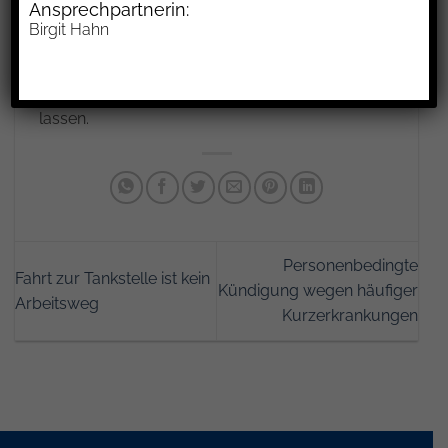
Ansprechpartnerin:
seine eigentliche Tätigkeit ändert, stellt dies
Birgit Hahn
allein keinen ausreichenden sachlichen Grund
dar, um die Anordnung, künftig 500 km entfernt
zu arbeiten, als fair und zumutbar erscheinen zu
lassen.
Personenbedingte
Fahrt zur Tankstelle ist kein
Kündigung wegen häufiger
Arbeitsweg
Kurzerkrankungen