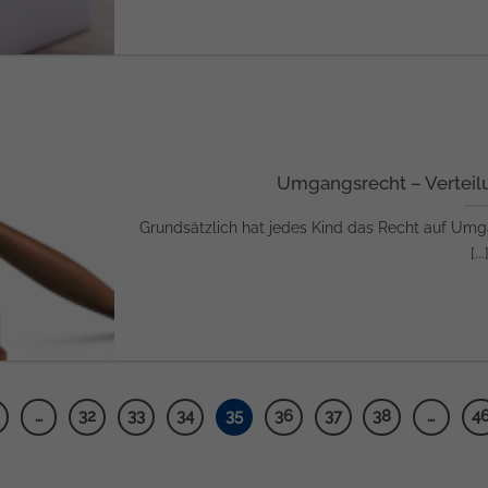
Umgangsrecht – Verteil
Grundsätzlich hat jedes Kind das Recht auf Umgan
[...
…
32
33
34
35
36
37
38
…
4