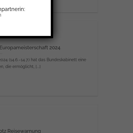
partnerin:
n
-Europameisterschaft 2024
024 (14.6.–14.7.) hat das Bundeskabinett eine
 die ermöglicht, [...]
otz Reisewarnung