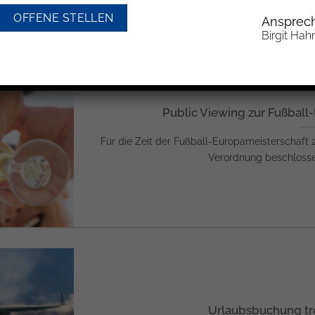
OFFENE STELLEN
Ansprech
Birgit Hah
Public Viewing zur Fußball
Für die Zeit der Fußball-Europameisterschaft 2
Verordnung beschlossen,
Urlaubsbuchung tr