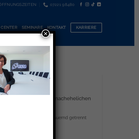
ÖFFNUNGSZEITEN
07221 98480
KARRIERE
 CENTER
SEMINARE
KONTAKT
×
skosten zur Erlangung nachehelichen
halts
lichem Unterhalt an den dauernd getrennt
enen Ehepartner [...]