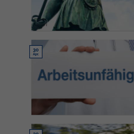
30
Apr.
30