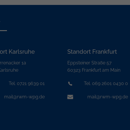
s
ort Karlsruhe
Standort Frankfurt
rrenacker 1a
Eppsteiner Straße 57
arlsruhe
60323 Frankfurt am Main
Tel. 0721 9639 01
Tel. 069 2601 0430 0
mail@rwm-wpg.de
mail@rwm-wpg.de