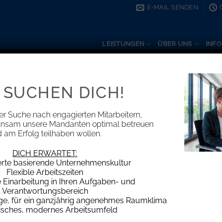
E-MAIL SENDEN
LEISTUNGEN
ÜBER UNS
INFO
 SUCHEN DICH!
KATEGORIE-ARCHIVE:
INFORMATIONEN
er Suche nach engagierten Mitarbeitern,
insam unsere Mandanten optimal betreuen
 am Erfolg teilhaben wollen.
DICH ERWARTET:
Kein Werbungskostenabzug für Prozes
erte basierende Unternehmenskultur
Unter
Flexible Arbeitszeiten
Einarbeitung in Ihren Aufgaben- und
Die Zahlungen von Trennungs- oder nachehe
Verantwortungsbereich
lebenden oder geschied
age, für ein ganzjährig angenehmes Raumklima
isches, modernes Arbeitsumfeld