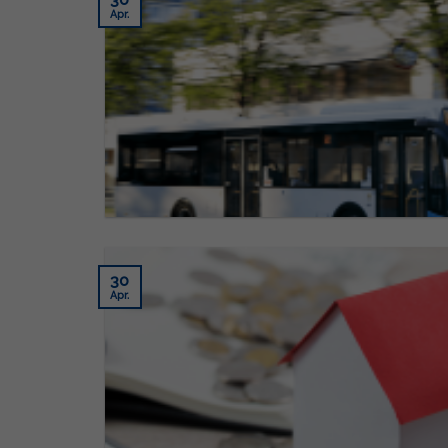
Apr.
30
Apr.