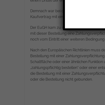
einem Drittel der ersparten Jahresmiete za
Demnach war bei dem Abschluss des Vertrag
Kaufvertrag mit einer klaren Zahlungspfli
Der EuGH kam zu dem Urteil, dass der Unt
mit dieser Bestellung eine Zahlungsverpfli
noch vom Eintritt einer weiteren Bedingung
Nach den Europäischen Richtlinien muss der
Bestellung mit einer Zahlungsverpflichtun
Schaltfläche oder einer ähnlichen Funktion
„zahlungspflichtig bestellen“ oder einer e
die Bestellung mit einer Zahlungsverpflic
oder die Bestellung nicht gebunden.