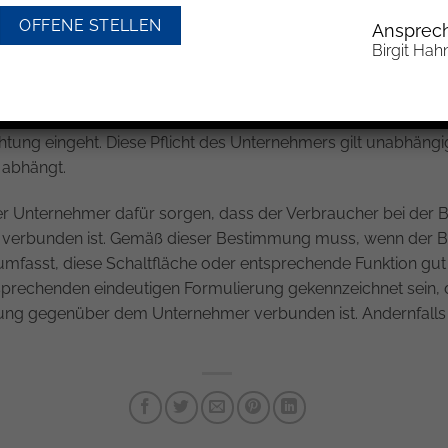
hlen, falls die Bemühungen des Dienstleisters zur Geltendmac
OFFENE STELLEN
Ansprech
es – im Unterschied zu den klassischen Bestell-Buttons, bei
Birgit Hah
cht zustande kommt – noch unklar, ob der Mieter also überha
ernehmer den Verbraucher vor der Aufgabe der Online-Bestel
chtung eingeht. Diese Pflicht des Unternehmers gilt unabhäng
 abhängt.
 Unternehmer dafür sorgen, dass der Verbraucher bei der Be
g verbunden ist. Gemäß dieser Bestimmung muss, wenn der Be
 umfasst, diese Schaltfläche oder entsprechende Funktion gut
ntsprechenden eindeutigen Formulierung gekennzeichnet sein, 
htung gegenüber dem Unternehmer verbunden ist. Andernfalls 