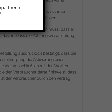
hung ihrer Rechte erfolgreich waren.
partnerin:
 deren Anklicken z.B. ein wirksamer
n
upt etwas würde zahlen müssen.
lung darüber informieren muss, dass er
ig davon, dass die Zahlungsverpflichtung
stellung ausdrücklich bestätigt, dass die
stellvorgang die Aktivierung einer
 lesbar ausschließlich mit den Worten
die den Verbraucher darauf hinweist, dass
ist der Verbraucher durch den Vertrag