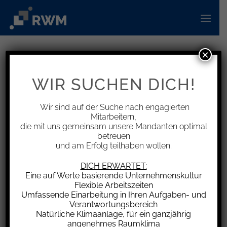
Zum
Inhalt
springen
×
INFORMATIONEN
Arbeitgeber darf Rot als Farbe der
WIR SUCHEN DICH!
Arbeitsschutzhose vorschreiben
Wir sind auf der Suche nach engagierten
Mitarbeitern,
die mit uns gemeinsam unsere Mandanten optimal
betreuen
und am Erfolg teilhaben wollen.
In einem Unternehmen gab es eine
Kleiderordnung und es wurde für alle
DICH ERWARTET:
betrieblichen Tätigkeiten in Montage, Produktion
Eine auf Werte basierende Unternehmenskultur
Flexible Arbeitszeiten
und Logistik funktionelle Arbeitskleidung zur
Umfassende Einarbeitung in Ihren Aufgaben- und
Verfügung gestellt. Dazu gehörten u.a. rote
Verantwortungsbereich
Arbeitsschutzhosen, die in den o.g. Bereichen zu
Natürliche Klimaanlage, für ein ganzjährig
angenehmes Raumklima
tragen waren. Nachdem ein Arbeitnehmer im