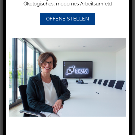
Ökologisches, modernes Arbeitsumfeld
November 2023 auch nach zwei Abmahnungen
weiterhin nicht in der roten Arbeitshose erschien,
OFFENE STELLEN
sondern weiterhin eine schwarze Hose trug,
kündigte der Arbeitgeber das Arbeitsverhältnis
ordentlich fristgerecht zum 29.2.2024.
Der Arbeitgeber war aufgrund seines
Weisungsrechts berechtigt, Rot als Farbe für die
Arbeitsschutzhosen vorzuschreiben. Da das
allgemeine Persönlichkeitsrecht des
Arbeitnehmers nur in der Sozialsphäre betroffen
war, genügten sachliche Gründe. Ein
maßgeblicher berechtigter Aspekt war die
Arbeitssicherheit. Das Unternehmen durfte Rot
als Signalfarbe wählen, weil der Mitarbeiter
auch in Produktionsbereichen arbeitete, in
denen Gabelstapler fuhren. Aber auch im
übrigen Produktionsbereich erhöhte die Farbe