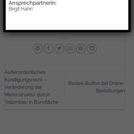
Ansprechpartnerin:
Rot die Sichtbarkeit der Beschäftigten. Ferner
Birgit Hahn
war noch ein weiterer sachlicher Grund auf
Arbeitgeberseite die Wahrung der Corporate
Identity in den Werkshallen.
Außerordentliches
Kündigungsrecht –
Bestell-Button bei Online-
Veränderung der
Bestellungen
Mieterstruktur durch
Teilumbau in Bürofläche