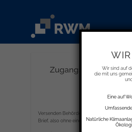
Zum
Inhalt
springen
WIR
Zugangsfiktion bei B
Wir sind auf d
die mit uns geme
und
Eine auf W
Umfassende 
Versenden Behörden Verwaltungsakte, z.B. B
Natürliche Klimaanl
Brief, also ohne eine konkrete Möglichkeit
Ökolog