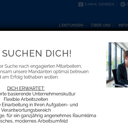
E-MAIL SENDEN
LEISTUNGEN
ÜBER UNS
INFO
 SUCHEN DICH!
INFORMATIONEN
ekanntgabe von Steuerbescheiden ab
er Suche nach engagierten Mitarbeitern,
insam unsere Mandanten optimal betreuen
Tagen
 am Erfolg teilhaben wollen.
DICH ERWARTET:
erte basierende Unternehmenskultur
Flexible Arbeitszeiten
Einarbeitung in Ihren Aufgaben- und
escheide, so geschieht dies derzeit noch in der Mehrzahl d
Verantwortungsbereich
age, für ein ganzjährig angenehmes Raumklima
 der Nachverfolgung, wann der Brief beim Empfänger eingegan
isches, modernes Arbeitsumfeld