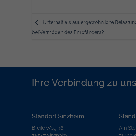
Unterhalt als außergewöhnliche Belastung
bei Vermögen des Empfängers?
Ihre Verbindung zu un
Standort Sinzheim
Stand
Breite Weg 38
Am Sto
76547 Sinzheim
76139 K