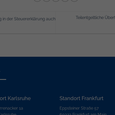
Teilentgeltliche Übe
 in der Steuererklärung auch
s
ort Karlsruhe
Standort Frankfurt
rrenacker 1a
Eppsteiner Straße 57
arlsruhe
60323 Frankfurt am Main