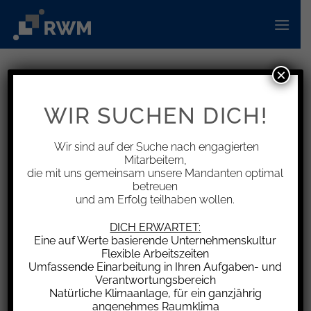
Zum
Inhalt
springen
×
INFORMATIONEN
Zugang einer Kündigung per
WIR SUCHEN DICH!
Einwurf-Einschreiben
Wir sind auf der Suche nach engagierten
Mitarbeitern,
die mit uns gemeinsam unsere Mandanten optimal
betreuen
und am Erfolg teilhaben wollen.
Wird der Zugang einer schriftlichen Erklärung
(hier Kündigung) bestritten und beruft sich der
DICH ERWARTET:
Absender, der die Beweislast trägt, auf einen
Eine auf Werte basierende Unternehmenskultur
Flexible Arbeitszeiten
Zugang beim Empfänger per Einwurf-
Umfassende Einarbeitung in Ihren Aufgaben- und
Einschreiben der Deutschen Post AG, begründet
Verantwortungsbereich
die Kombination von Einlieferungsbeleg der
Natürliche Klimaanlage, für ein ganzjährig
angenehmes Raumklima
Post und Sendungsstatus der Post noch keinen