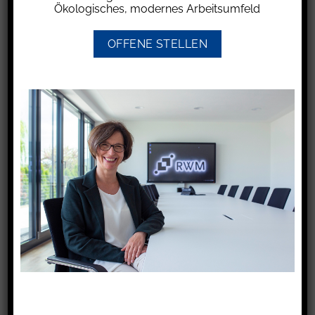
Ökologisches, modernes Arbeitsumfeld
sondern auch die Höhe des Wohngeldes stark
angehoben.
OFFENE STELLEN
Beim Wohngeld handelt es sich um einen
staatlichen Zuschuss zur Miete bzw. bei
selbstgenutztem Wohneigentum um einen
Lastenzuschuss. Dieser wird in beiden Fällen
gewährt, sofern das eigene Einkommen nicht
ausreicht, um den Lebensunterhalt für sich und
ggf. unterhaltsberechtigte Familienangehörige
im gleichen Haushalt zu bestreiten. Hierbei
muss das eigene Einkommen allerdings so
hoch sein, dass es zusammen mit dem
Wohngeld ausreicht, den gesetzlich definierten
Bedarf zu decken. Anderenfalls ist Bürgergeld
zu beantragen.
Staatliche Zuschüsse stellen keine