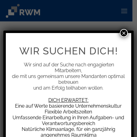
Zum
Inhalt
springen
×
INFORMATIONEN
Wohngeld wird zum 1.1.2025
WIR SUCHEN DICH!
erhöht
Wir sind auf der Suche nach engagierten
Mitarbeitern,
die mit uns gemeinsam unsere Mandanten optimal
betreuen
und am Erfolg teilhaben wollen.
Das Wohngeld wird zum 1.1.2025 alle zwei Jahre
automatisch an die Preis- und
DICH ERWARTET:
Mietenentwicklung angepasst und steigt um
Eine auf Werte basierende Unternehmenskultur
Flexible Arbeitszeiten
durchschnittlich 15 % bzw. ca. 30 € monatlich,
Umfassende Einarbeitung in Ihren Aufgaben- und
nachdem es 2023 eine große Wohngeldreform
Verantwortungsbereich
gegeben hatte. Diese hat nicht nur den Kreis der
Natürliche Klimaanlage, für ein ganzjährig
angenehmes Raumklima
Wohngeldberechtigten erheblich erweitert,