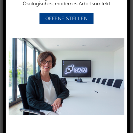
Ökologisches, modernes Arbeitsumfeld
im Werk verkörpert haben. Im vom
Oberlandesgericht Düsseldorf entschiedenen
OFFENE STELLEN
Fall ging es um den Widerruf eines Vertrags
über den Einbau eines individuell angepassten
Treppenlifts. Der Unternehmer hatte zwar
bereits mit der Vertragsabwicklung begonnen,
der Treppenlift war jedoch noch nicht
eingebaut. Vorbereitende Tätigkeiten, wie die
Herstellung oder Anlieferung noch nicht
montierter Bauteile, stellen keine erbrachten
Leistungen im Sinne des Wertersatzes dar.
Das Gericht stellte zudem klar, dass der
Widerruf auch bei individuell angefertigten
Werken nicht ausgeschlossen ist. Erfolgt der
Widerruf nach Übergabe des individuell
hergestellten Werks, sind die empfangenen
Leistungen zurückzugewähren: Der