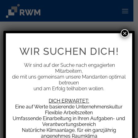
Zum
Inhalt
springen
×
INFORMATIONEN
Widerruf trotz Maßanfertigung –
WIR SUCHEN DICH!
kein Wertersatz für Treppenlift
Wir sind auf der Suche nach engagierten
Mitarbeitern,
die mit uns gemeinsam unsere Mandanten optimal
betreuen
und am Erfolg teilhaben wollen.
Wird ein außerhalb von Geschäftsräumen
geschlossener Vertrag widerrufen, hat der
DICH ERWARTET:
Verbraucher grundsätzlich Wertersatz für
Eine auf Werte basierende Unternehmenskultur
Flexible Arbeitszeiten
diejenigen Dienstleistungen zu leisten, die der
Umfassende Einarbeitung in Ihren Aufgaben- und
Unternehmer bis zum Widerruf tatsächlich
Verantwortungsbereich
erbracht hat. Bei Werkverträgen umfasst dies
Natürliche Klimaanlage, für ein ganzjährig
angenehmes Raumklima
jedoch nur solche Leistungen, die sich bereits