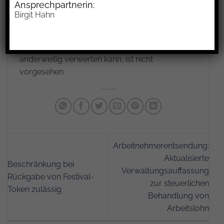
Ansprechpartnerin:
Unternehmer hat den Werklohn zu erstatten, der
Birgit Hahn
Verbraucher das Werk zurückzugeben. Ein
Ausgleich dafür, dass der Unternehmer das
individuell hergestellte Werk nur eingeschränkt
anderweitig verwerten kann, ist nicht
vorgesehen.
Arbeitnehmerentsendung:
Aktualisierte
Beschränkung bei
Verwaltungsauffassung
Rückgabe von Festival-
zur steuerlichen
Token zulässig
Behandlung von
Arbeitslohn