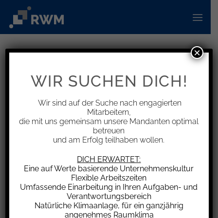
Zum
Inhalt
springen
×
INFORMATIONEN
Wichtige Änderungen durch das
WIR SUCHEN DICH!
Jahressteuergesetz 2024 seit
1.1.2025
Wir sind auf der Suche nach engagierten
Mitarbeitern,
die mit uns gemeinsam unsere Mandanten optimal
betreuen
und am Erfolg teilhaben wollen.
Wer nach dem 31.12.2024 eine PV-Anlage mit
DICH ERWARTET:
Eine auf Werte basierende Unternehmenskultur
einer Bruttoleistung von max. 30 kW (peak) je
Flexible Arbeitszeiten
Wohn- / Gewerbeeinheit anschafft, in Betrieb
Umfassende Einarbeitung in Ihren Aufgaben- und
nimmt oder erweitert, erhält hieraus erzielte Ein-
Verantwortungsbereich
Natürliche Klimaanlage, für ein ganzjährig
künfte steuerfrei. Pro Person bzw.
angenehmes Raumklima