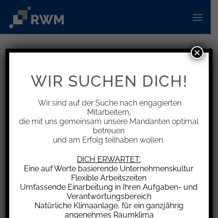
Zum
Inhalt
springen
×
INFORMATIONEN
Unfall – Mitverschulden bei
WIR SUCHEN DICH!
überhöhter Geschwindigkeit
Wir sind auf der Suche nach engagierten
Mitarbeitern,
die mit uns gemeinsam unsere Mandanten optimal
betreuen
und am Erfolg teilhaben wollen.
Eine schuldhafte Mitverursachung eines Unfalls
liegt vor, wenn der Fahrer die zulässige
DICH ERWARTET:
Höchstgeschwindigkeit überschritten hat und
Eine auf Werte basierende Unternehmenskultur
Flexible Arbeitszeiten
der Unfall bei Einhaltung der erlaubten
Umfassende Einarbeitung in Ihren Aufgaben- und
Geschwindigkeit entweder hätte vermieden
Verantwortungsbereich
werden können oder zumindest deutlich
Natürliche Klimaanlage, für ein ganzjährig
angenehmes Raumklima
glimpflicher verlaufen wäre – etwa mit weniger