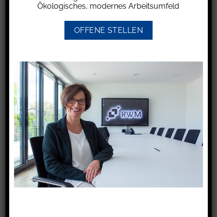
Ökologisches, modernes Arbeitsumfeld
geherrscht hat. Dabei kommt es nicht darauf an,
ob die geltend gemachten Schäden
OFFENE STELLEN
grundsätzlich durch eine bestimmte
Naturgewalt verursacht worden sein können,
sondern ob dies im konkreten Fall so war.
Ist dies zweifelhaft und kommen andere
Ursachen in Betracht, muss er den vollen
Beweis führen. Demnach einen Sachverhalt
darlegen, aus dem sich ergibt, dass die
Naturgewalt einzige oder letzte Ursache für den
eingetretenen Schaden gewesen ist, also eine
andere Unfallursache ausscheidet.