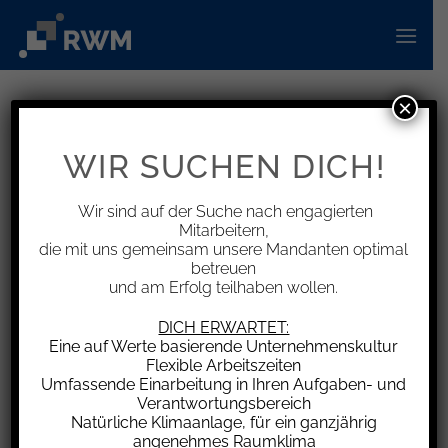
Zum
Inhalt
springen
×
INFORMATIONEN
Sturmschaden in der Kfz-
WIR SUCHEN DICH!
Versicherung
Wir sind auf der Suche nach engagierten
Mitarbeitern,
die mit uns gemeinsam unsere Mandanten optimal
betreuen
und am Erfolg teilhaben wollen.
Grundsätzlich muss ein Versicherungsnehmer
den Nachweis des Eintritts eines
DICH ERWARTET:
Versicherungsfalls erbringen. Beruft sich der
Eine auf Werte basierende Unternehmenskultur
Flexible Arbeitszeiten
Versicherungsnehmer auf Schäden durch einen
Umfassende Einarbeitung in Ihren Aufgaben- und
Sturm, muss er darlegen und beweisen, dass
Verantwortungsbereich
zum Zeitpunkt der Beschädigung tatsächlich ein
Natürliche Klimaanlage, für ein ganzjährig
angenehmes Raumklima
Sturm mit der entsprechenden Windstärke