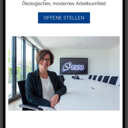
Finanzverwaltungen. Für die Abgabe der
Ökologisches, modernes Arbeitsumfeld
Steuererklärungen für das 2023 endende
Wirtschaftsjahr gilt eine Abgabefrist für den
OFFENE STELLEN
Steuerberater zum 2.6.2025. Für von
steuerlichen Beratern vertretene Land- und
Forstwirte mit abweichendem Wirtschaftsjahr
endet die Frist zur Abgabe der
Steuererklärungen für das Wirtschaftsjahr
2023/2024 am 31.10.2025 bzw. 3.11.2025,
abhängig von den Feiertagen innerhalb der
Bundesländer.
Unterlagen und Belege müssen vorliegen,
damit der Steuerberater die Abgabefrist
einhalten kann. Mandanten sollten hierüber mit
ihrem Steuerberater besprechen.
Auch wenn in den meisten Fällen mit den