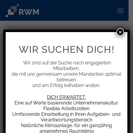
Zum
Inhalt
springen
×
INFORMATIONEN
Steuerunterlagen für 2023
WIR SUCHEN DICH!
einreichen – Abgabefrist für von
Beratern gefertigte
Wir sind auf der Suche nach engagierten
Mitarbeitern,
Steuererklärungen läuft am
die mit uns gemeinsam unsere Mandanten optimal
2.6.2025 ab
betreuen
und am Erfolg teilhaben wollen.
DICH ERWARTET:
Eine auf Werte basierende Unternehmenskultur
Flexible Arbeitszeiten
Für Steuerpflichtige, die ihre Steuererklärungen
Umfassende Einarbeitung in Ihren Aufgaben- und
Verantwortungsbereich
durch einen Steuerberater abgeben lassen,
Natürliche Klimaanlage, für ein ganzjährig
gelten verlängerte Abgabefristen bei den
angenehmes Raumklima