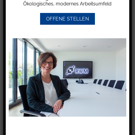
verfassungswidrig.
Ökologisches, modernes Arbeitsumfeld
Die neue Bundesregierung bestehend aus
OFFENE STELLEN
CDU/CSU und SPD hat am 9.4.2025 ihren
ausgehandelten Koalitionsvertrag vorgestellt.
Am 6.5.2025 hat die Bundesregierung mit der
Wahl von Friedrich Merz (CDU) zum neuen
Bundeskanzler ihre Arbeit aufgenommen. Zum
neuen Finanzminister wurde Lars Klingbeil (SPD)
ernannt.
Steuerlich sind verschiedene Maßnahmen für
Unternehmen, Privatpersonen und im Bereich
der Gemeinnützigkeit vorgesehen. Sämtliche
Entlastungen stehen unter dem sog.
Finanzierungsvorbehalt, werden also nur dann
umgesetzt, sofern die finanziellen Mittel für die
konkreten Maßnahmen vorhanden sind.
Steuererhöhungen sind nicht vorgesehen,