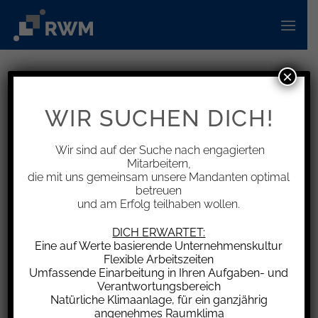
Zum
Inhalt
springen
×
INFORMATIONEN
Steuerliche Schwerpunkte im
WIR SUCHEN DICH!
Koalitionsvertrag – das sind die
Themen
Wir sind auf der Suche nach engagierten
Mitarbeitern,
die mit uns gemeinsam unsere Mandanten optimal
betreuen
und am Erfolg teilhaben wollen.
Das Bundesverfassungsgericht (BVerfG) hat am
DICH ERWARTET:
Eine auf Werte basierende Unternehmenskultur
26.3.2025 die Verfassungsbeschwerde gegen
Flexible Arbeitszeiten
die Erhebung des Solidaritätszuschlags
Umfassende Einarbeitung in Ihren Aufgaben- und
zurückgewiesen. Demnach ist dieser auch über
Verantwortungsbereich
Natürliche Klimaanlage, für ein ganzjährig
das Jahr 2020 hinaus derzeit nicht
angenehmes Raumklima