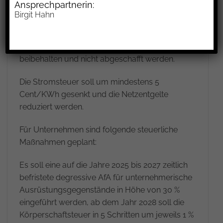
Ansprechpartnerin:
wurden jedoch auch nicht ausgeschlossen. Der
Birgit Hahn
Solidaritätszuschlag, den das
Bundesverfassungsgericht erst Ende März 2025
für (noch) verfassungsgemäß erklärt hatte, soll
beibehalten und nicht abgeschafft werden.
Die Stromsteuer soll um mindestens 5
Cent/KWh gesenkt und die Netzentgelte
reduziert werden.
Für Unternehmen sind folgende steuerliche
Maßnahmen geplant:
Es soll eine auf die Jahre 2025 bis 2027 zeitlich
befristete degressive AfA für unternehmerische
Ausrüstungsgegenstände in Höhe von 30 %
eingeführt werden, ab dem Jahr 2028 soll die
Körperschaftsteuer in 5 Schritten um jeweils 1 %