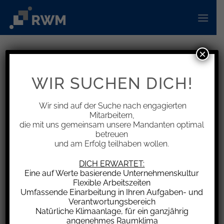
Zum
Inhalt
springen
×
« Alle Veranstaltungen
WIR SUCHEN DICH!
Diese Veranstaltung hat bereits stattgefunden.
Wir sind auf der Suche nach engagierten
DATEV Unternehmen Online – 10.
Mitarbeitern,
die mit uns gemeinsam unsere Mandanten optimal
Auflage
betreuen
und am Erfolg teilhaben wollen.
170€
4 Juli 2023 | 9:00
-
16:30
DICH ERWARTET:
Eine auf Werte basierende Unternehmenskultur
Flexible Arbeitszeiten
Digitalisierung, das aktuelle
Umfassende Einarbeitung in Ihren Aufgaben- und
Verantwortungsbereich
Megathema!
Natürliche Klimaanlage, für ein ganzjährig
angenehmes Raumklima