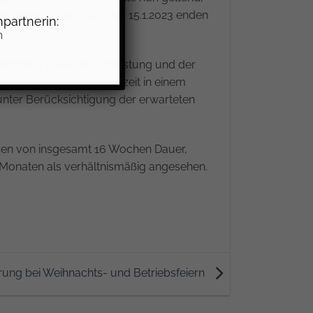
er gesetzlichen Frist zum 15.1.2023 enden
partnerin:
n
erwarteten Dauer der Befristung und der
 einer vereinbarten Probezeit in einem
g unter Berücksichtigung der erwarteten
asen von insgesamt 16 Wochen Dauer,
4 Monaten als verhältnismäßig angesehen.
erung bei Weihnachts- und Betriebsfeiern