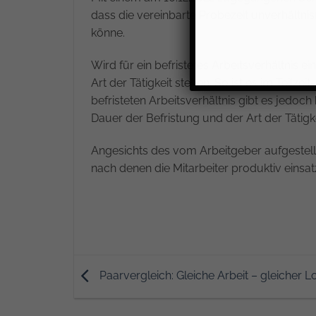
dass die vereinbarte Probezeit unverhältnis
könne.
Wird für ein befristetes Arbeitsverhältnis 
Art der Tätigkeit stehen. So ist es im Teilze
befristeten Arbeitsverhältnis gibt es jedoc
Dauer der Befristung und der Art der Tätigk
Angesichts des vom Arbeitgeber aufgestell
nach denen die Mitarbeiter produktiv einsa
Paarvergleich: Gleiche Arbeit – gleicher L