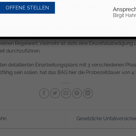
mäßig lang sei, sodass das Arbeitsverhältnis frühestens mit d
OFFENE STELLEN
Ansprech
Birgit Hah
eine Probezeit vereinbart, so muss diese im Verhältnis zu der 
it- und Befristungsgesetz geregelt. Für die Verhältnismäßigkeit
h keinen Regelwert. Vielmehr ist stets eine Einzelfallabwägun
eit durchzuführen.
ten detaillierten Einarbeitungsplans mit 3 verschiedenen Ph
tzfähig sein sollen, hat das BAG hier die Probezeitdauer von 
ohn
Gesetzliche Unfallversich