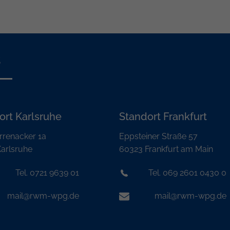
s
ort Karlsruhe
Standort Frankfurt
rrenacker 1a
Eppsteiner Straße 57
arlsruhe
60323 Frankfurt am Main
Tel. 0721 9639 01
Tel. 069 2601 0430 0
mail@rwm-wpg.de
mail@rwm-wpg.de