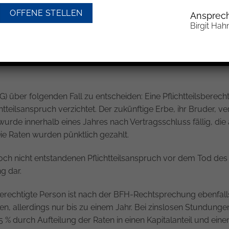
flichtteilsverzicht erfolgt in der Regel durch eine angemessen
OFFENE STELLEN
Ansprech
g sollte neben der steuerlichen Beratung zuvor in Anspruch 
Birgit Hah
zw. schenkungs- und einkommensteuerlichen Folgen eines Pfli
dlich sein können. An dieser Stelle soll ausschließlich eine
) über folgenden Fall zu entscheiden: Eine Pflichtteilsberechti
htteilsanspruch verzichtet. Der zukünftige Erbe, ihr Bruder, ve
urde innerhalb eines Jahres nach Vertragsschluss fällig, die
 Die Raten wurden pünktlich gezahlt.
n noch nicht entstandenen Pflichtteilsanspruch vor dem Tod d
g dar.
lsberechtigte Person ist nach der BFH-Rechtsprechung ebenfa
n, allerdings nur bis zu einem Jahr. Bei zinslosen Stundungen
,5 % durch Aufteilung der Raten in einen Kapitalanteil und eine