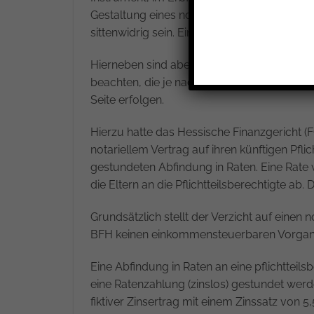
Gestaltung eines notariellen Vertrags mit P
sittenwidrig sein. Eine rechtliche Beratun
Hierneben sind aber auch die erbschaft- b
beachten, die je nach Gestaltung unterschie
Seite erfolgen.
Hierzu hatte das Hessische Finanzgericht (FG
notariellem Vertrag auf ihren künftigen Pflic
gestundeten Abfindung in Raten. Eine Rate w
die Eltern an die Pflichtteilsberechtigte ab.
Grundsätzlich stellt der Verzicht auf eine
BFH keinen einkommensteuerbaren Vorgan
Eine Abfindung in Raten an eine pflichttei
eine Ratenzahlung (zinslos) gestundet werde
fiktiver Zinsertrag mit einem Zinssatz von 5