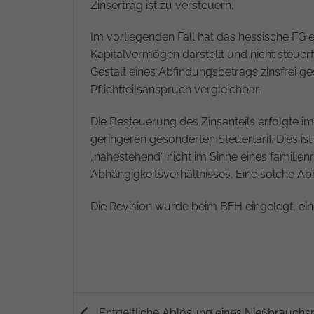
Zinsertrag ist zu versteuern.
Im vorliegenden Fall hat das hessische FG e
Kapitalvermögen darstellt und nicht steuerfre
Gestalt eines Abfindungsbetrags zinsfrei ge
Pflichtteilsanspruch vergleichbar.
Die Besteuerung des Zinsanteils erfolgte i
geringeren gesonderten Steuertarif. Dies is
„nahestehend“ nicht im Sinne eines familien
Abhängigkeitsverhältnisses. Eine solche Abh
Die Revision wurde beim BFH eingelegt, ein
Entgeltliche Ablösung eines Nießbrauchs