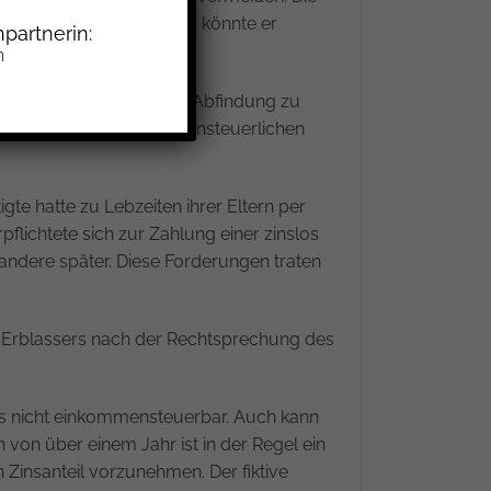
e Abfindung. Anderenfalls könnte er
partnerin:
genommen werden.
n
chtteilsverzichts gegen Abfindung zu
 Betrachtung der einkommensteuerlichen
gte hatte zu Lebzeiten ihrer Eltern per
rpflichtete sich zur Zahlung einer zinslos
 andere später. Diese Forderungen traten
es Erblassers nach der Rechtsprechung des
lls nicht einkommensteuerbar. Auch kann
 von über einem Jahr ist in der Regel ein
n Zinsanteil vorzunehmen. Der fiktive