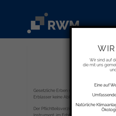
Zum
Inhalt
springen
WIR
Pflichtteil
Wir sind auf d
die mit uns geme
und
Eine auf W
Gesetzliche Erben sind pflichtteilsberechtig
Umfassende 
Erblasser keine Abkömmlinge (Kinder oder E
Natürliche Klimaanl
Der Pflichtteilsverzicht ist vor allem für 
Ökolog
Instrument, im Erbfall die Zerschlagung od