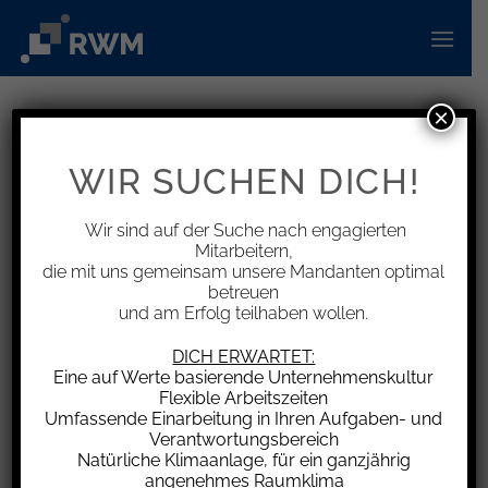
Zum
Inhalt
springen
×
INFORMATIONEN
Neues amtliches Muster der
WIR SUCHEN DICH!
Bescheinigung für energetische
Maßnahmen nach dem 31.12.2024
Wir sind auf der Suche nach engagierten
Mitarbeitern,
die mit uns gemeinsam unsere Mandanten optimal
betreuen
und am Erfolg teilhaben wollen.
Das Bundesministerium der Finanzen (BMF) hat
DICH ERWARTET:
Eine auf Werte basierende Unternehmenskultur
mit Schreiben vom 23.12.2024 mitgeteilt, dass
Flexible Arbeitszeiten
das neue amtliche Muster der Bescheinigung
Umfassende Einarbeitung in Ihren Aufgaben- und
des ausführenden Fachunternehmens sowie
Verantwortungsbereich
Natürliche Klimaanlage, für ein ganzjährig
der übrigen ausstellungsberechtigten Personen
angenehmes Raumklima