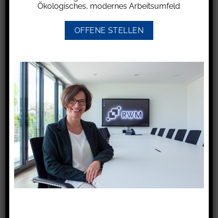
bereitsteht.
Ökologisches, modernes Arbeitsumfeld
Dieses ist für energetische Baumaßnahmen in
OFFENE STELLEN
selbstgenutzten Wohngebäuden zu verwenden,
die nach dem 31.12.2024 beginnen.
Der Maßnahmebeginn ist bei
genehmigungspflichtigen Bauvorhaben der Tag
der erstmaligen Bauantragstellung, bei
anzeigepflichtigen der Tag, an dem die
Unterlagen bei der zuständigen Behörde
eingehen und bei genehmigungs- und
anzeigefreien Bauvorhaben der Beginn der
Bauausführung.
Die ordnungsgemäß ausgefüllte Bescheinigung
ist mit der Einkommensteuererklärung
einzureichen, mit der die Steuerermäßigung
nach dem Gebäudeenergiegesetz beantragt