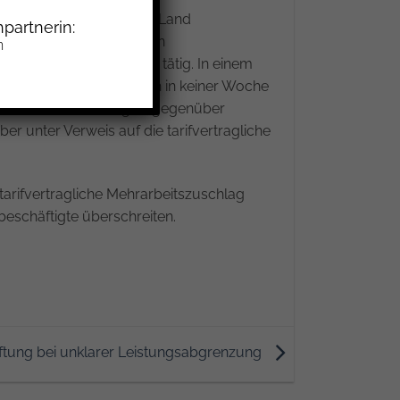
igten im Einzelhandel im Land
partnerin:
ng der tarifvertraglichen
n
Teilzeitkraft im Verkauf tätig. In einem
2 Arbeitsstunden, jedoch in keiner Woche
als Teilzeitbeschäftigter gegenüber
r unter Verweis auf die tarifvertragliche
 tarifvertragliche Mehrarbeitszuschlag
tbeschäftigte überschreiten.
ftung bei unklarer Leistungsabgrenzung