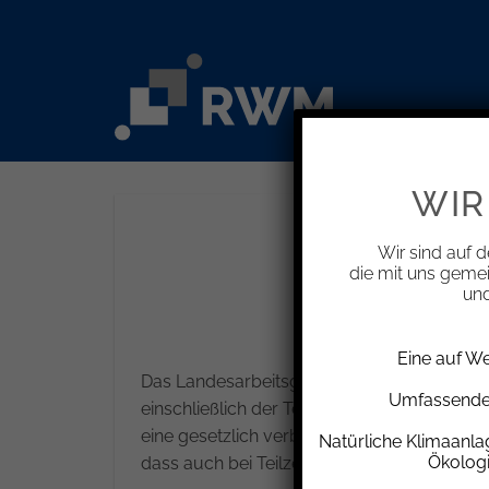
Zum
Inhalt
springen
WIR
Mehra
Wir sind auf d
die mit uns geme
und
Eine auf W
Das Landesarbeitsgericht Berlin-Brandenbur
Umfassende 
einschließlich der Teilzeitbeschäftigten Me
eine gesetzlich verbotene Diskriminierung de
Natürliche Klimaanl
Ökolog
dass auch bei Teilzeitbeschäftigten die Über