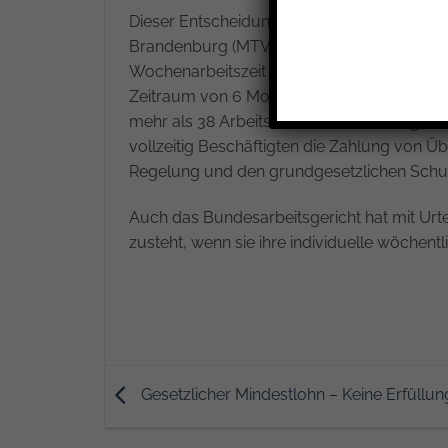
Dieser Entscheidung lag der nachfolgende S
Brandenburg (MTV) haben die Tarifvertragsp
Wochenarbeitszeit für Vollzeitbeschäftigte v
Zeitraum von 6 Monaten leistete sie über i
mehr als 38 Arbeitsstunden. Sie verlangte m
vollzeitig Beschäftigten die Zahlung von Üb
Regelung und den grundgesetzlichen Schut
Auch das Bundesarbeitsgericht hat mit Urtei
zusteht, wenn sie ihre individuelle wöchentl
Gesetzlicher Mindestlohn – Keine Erfüll