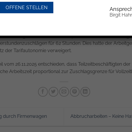
achverhalt zugrunde: Im Manteltarifvertrag für die Beschäft
OFFENE STELLEN
Ansprech
arteien einen Mehrarbeitszuschlag von 25 % bei Überschreitu
Birgit Hah
on grundsätzlich 38 Std. geregelt. Eine Arbeitnehmerin war als 
hre vertraglich vereinbarte Wochenarbeitszeit hinausgehend 6
it ihrer Klage unter dem Gesichtspunkt ihrer Diskriminierung 
erstundenzuschlägen für 62 Stunden. Dies hatte der Arbeitgebe
z der Tarifautonomie verweigert.
l vom 26.11.2025 entschieden, dass Teilzeitbeschäftigten der
iche Arbeitszeit proportional zur Zuschlagsgrenze für Vollzei
ung durch Firmenwagen
Abbrucharbeiten – Keine Ha