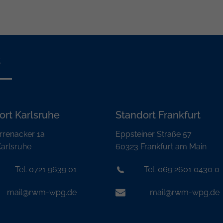
s
ort Karlsruhe
Standort Frankfurt
rrenacker 1a
Eppsteiner Straße 57
arlsruhe
60323 Frankfurt am Main
Tel. 0721 9639 01
Tel. 069 2601 0430 0
mail@rwm-wpg.de
mail@rwm-wpg.de