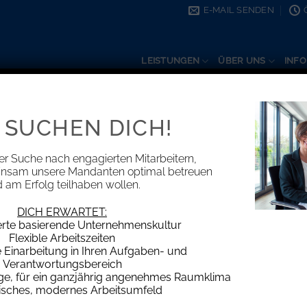
E-MAIL SENDEN
LEISTUNGEN
ÜBER UNS
INFO
 SUCHEN DICH!
INFORMATIONEN
Künstlersozialabgabe
er Suche nach engagierten Mitarbeitern,
insam unsere Mandanten optimal betreuen
 am Erfolg teilhaben wollen.
DICH ERWARTET:
erte basierende Unternehmenskultur
Flexible Arbeitszeiten
rhoben. Nachdem für 2022 keine Anpassung erfolgte, erhöhte
Einarbeitung in Ihren Aufgaben- und
Verantwortungsbereich
age, für ein ganzjährig angenehmes Raumklima
isches, modernes Arbeitsumfeld