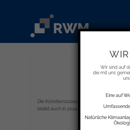
Zum
Inhalt
springen
WIR
Wir sind auf d
die mit uns geme
und
Eine auf W
Die Künstlersozialabgabe wird als Umlage e
Umfassende 
bleibt auch in 2024 unverändert.
Natürliche Klimaanl
Ökolog