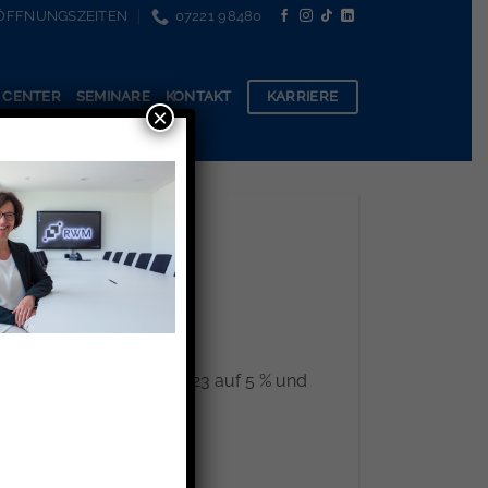
ÖFFNUNGSZEITEN
07221 98480
KARRIERE
 CENTER
SEMINARE
KONTAKT
×
 sich der Beitrag für 2023 auf 5 % und