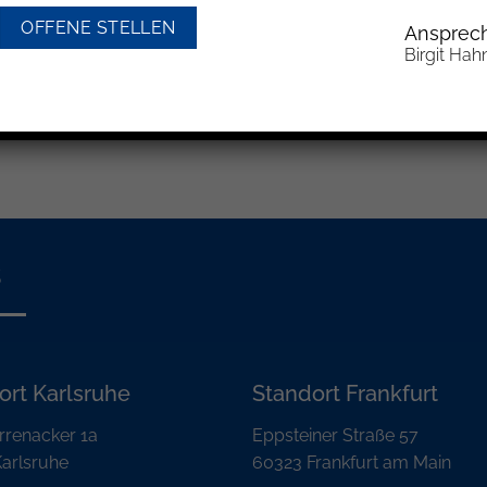
OFFENE STELLEN
Ansprech
Birgit Hah
Aktu
s
ort Karlsruhe
Standort Frankfurt
rrenacker 1a
Eppsteiner Straße 57
arlsruhe
60323 Frankfurt am Main