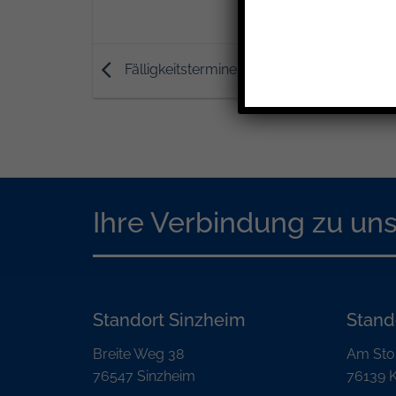
Fälligkeitstermine – Januar 2024
Ihre Verbindung zu un
Standort Sinzheim
Stand
Breite Weg 38
Am Sto
76547 Sinzheim
76139 K