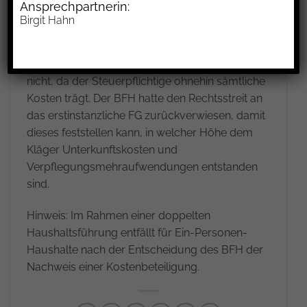
Ansprechpartnerin:
Auffassung auch bei einem Ein-Personen-
Birgit Hahn
Haushalt fest. Solange der Haushalt tatsächlich
existiert und privat genutzt wird, stellt sich laut
BFH die Frage nach einer Kostenbeteiligung
nicht, da der Steuerpflichtige ohnehin sämtliche
Kosten trägt. Der BFH hatte den Rechtsstreit an
das erstinstanzliche FG zurückverwiesen, damit
dieses feststellen kann, in welcher Höhe dem
Kläger Unterkunftskosten und
Verpflegungsmehraufwendungen entstanden
sind.
Hinweis: Im Rahmen einer doppelten
Haushaltsführung entfällt für Ein-Personen-
Haushalte nach der Entscheidung des BFH der
Nachweis einer Kostenbeteiligung.