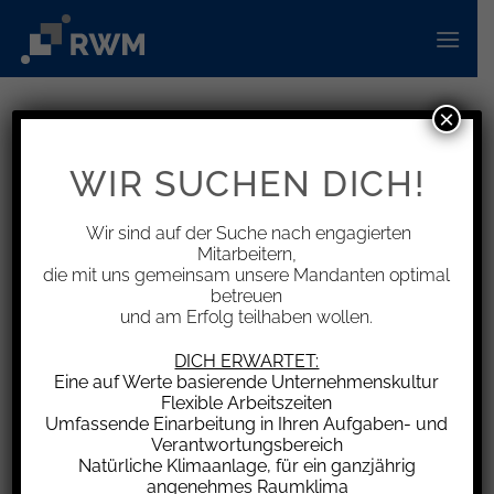
Zum
Inhalt
springen
×
INFORMATIONEN
Kein Werbungskostenabzug für
WIR SUCHEN DICH!
Prozesskosten zur Erlangung
nachehelichen Unterhalts
Wir sind auf der Suche nach engagierten
Mitarbeitern,
die mit uns gemeinsam unsere Mandanten optimal
betreuen
und am Erfolg teilhaben wollen.
Die Zahlungen von Trennungs- oder
DICH ERWARTET:
Eine auf Werte basierende Unternehmenskultur
nachehelichem Unterhalt an den dauernd
Flexible Arbeitszeiten
getrennt lebenden oder geschiedenen
Umfassende Einarbeitung in Ihren Aufgaben- und
Ehepartner können Sonderausgaben im
Verantwortungsbereich
Natürliche Klimaanlage, für ein ganzjährig
Rahmen der Einkommensteuer darstellen.
angenehmes Raumklima