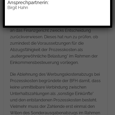
Ansprechpartnerin:
Birgit Hahn
Mit Urteil vom 18.10.2023 hat der BFH die
Abziehbarkeit der Prozesskosten als
Werbungskosten abgelehnt und das Verfahren
an das Finanzgericht zwecks Entscheidung
zurückverwiesen. Dieses hat nun zu prüfen, ob
zumindest die Voraussetzungen für die
Abzugsfähigkeit der Prozesskosten als
„außergewöhnliche Belastung“ im Rahmen der
Einkommensbesteuerung vorliegen.
Die Ablehnung des Werbungskostenabzugs bei
Prozesskosten begründete der BFH damit, dass
keine unmittelbare Verbindung zwischen
Unterhaltszahlungen als „sonstige Einkünfte“
und den entstandenen Prozesskosten besteht.
Vielmehr muss der Zahlende erst einmal den
Willen des Sonderausgabenabzugs im Rahmen