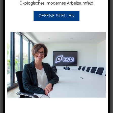
Voraussetzung dafür ist, dass der
Ökologisches, modernes Arbeitsumfeld
Zahlungsempfänger diesen Betrag in seiner
Einkommensteuererklärung als sog. „sonstige
OFFENE STELLEN
Einkünfte“ versteuert. Hierzu muss der Zahlende
den Sonderausgabenabzug beantragen und
auch die Zustimmung des
Zahlungsempfängers vorlegen, dass dieser die
erhaltenen Unterhaltszahlungen als „sonstige
Einkünfte“ versteuert.
Der Bundesfinanzhof (BFH) hatte sich mit der
Frage zu befassen, ob die einer
Unterhaltsempfängerin entstandenen
Prozesskosten für die Durchführung eines
Klageverfahrens auf Erhalt bzw. Erhöhung der
Unterhaltszahlung gegen ihren geschiedenen
Ehemann Werbungskosten darstellen können.
Dies hatte das zuständige Finanzgericht in erster
Instanz so entschieden.