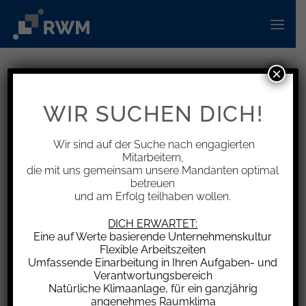
Zum
Inhalt
springen
×
WIR SUCHEN DICH!
Steuerfachwirt oder
Bilanzbuchhalter m/w/d
Wir sind auf der Suche nach engagierten
Mitarbeitern,
die mit uns gemeinsam unsere Mandanten optimal
Offene Stellen für
betreuen
und am Erfolg teilhaben wollen.
Die
Kanzlei in Sinzheim
&
Kanzlei in Karlsruhe
DICH ERWARTET:
Eine auf Werte basierende Unternehmenskultur
Beschreibung
Flexible Arbeitszeiten
Umfassende Einarbeitung in Ihren Aufgaben- und
Wir sind ein überregional agierendes Prüfungs- und
Verantwortungsbereich
Natürliche Klimaanlage, für ein ganzjährig
Beratungsunternehmen und wissen den Wert unserer
angenehmes Raumklima
Mitarbeiter zu schätzen. Wir freuen uns darauf, Dich als