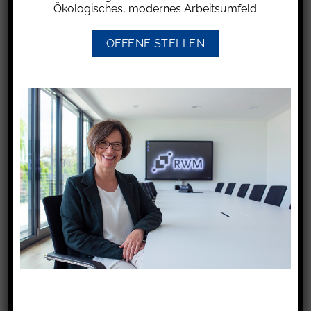
Ökologisches, modernes Arbeitsumfeld
neues Teammitglied kennenzulernen.
Die vielseitigen Belange unserer Mandanten stehen im
OFFENE STELLEN
Mittelpunkt unseres Wirkens. Dabei beschränken wir
uns nicht auf die Kernfelder unserer Ausbildung,
sondern sind unseren Mandanten so weitgehend wie
möglich bei der Lösung ihrer Aufgabenstellungen
behilflich – von der Problemanalyse bis zur
Problemlösung.
Deine Aufgaben
Eigenverantwortliche Bearbeitung von
Jahresabschlüssen, Finanzbuchhaltung und
Steuererklärungen
Erstellung von Lohnabrechnungen
Prüfen von Steuerbescheiden