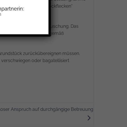
iglich als kleinere „Stockflecken“
partnerin:
n
ags wegen arglistiger Täuschung. Das
ollständig und wahrheitsgemäß
s Grundstück zurückübereignen müssen.
 verschwiegen oder bagatellisiert
sloser Anspruch auf durchgängige Betreuung