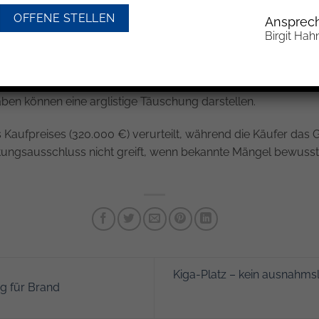
immelschäden belegte. Gegenüber den Käufern wurden diese led
OFFENE STELLEN
Ansprech
Birgit Hah
 wurden, erklärten die Käufer die Anfechtung des Kaufvertr
 Gerichts müssen Verkäufer Fragen zu bekannten Mängeln v
en können eine arglistige Täuschung darstellen.
 Kaufpreises (320.000 €) verurteilt, während die Käufer da
istungsausschluss nicht greift, wenn bekannte Mängel bewusst
Kiga-Platz – kein ausnahm
g für Brand