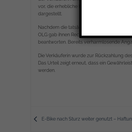
vor, die erhebliche Feuchtigkeits- und Sch
dargestellt.
Nachdem die tatsächlichen Schäden bekannt
OLG gab ihnen Recht. Nach Auffassung des
beantworten. Bereits verharmlosende Angab
Die Verkäuferin wurde zur Rückzahlung des
Das Urteil zeigt erneut, dass ein Gewährle
werden.
E-Bike nach Sturz weiter genutzt – Haftun