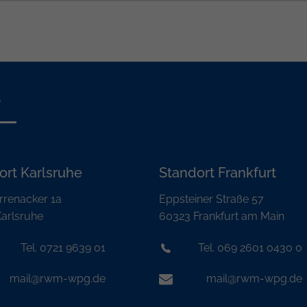
s
ort Karlsruhe
Standort Frankfurt
rrenacker 1a
Eppsteiner Straße 57
arlsruhe
60323 Frankfurt am Main
Tel. 0721 9639 01
Tel. 069 2601 0430 0
mail@rwm-wpg.de
mail@rwm-wpg.de